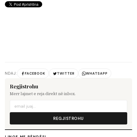
NDAJ:
FACEBOOK
TWITTER
WHATSAPP
Regjistrohu
Merr lajmet e reja direkt në inbox.
REGJISTROHU
LINQE ME RËNDËSI