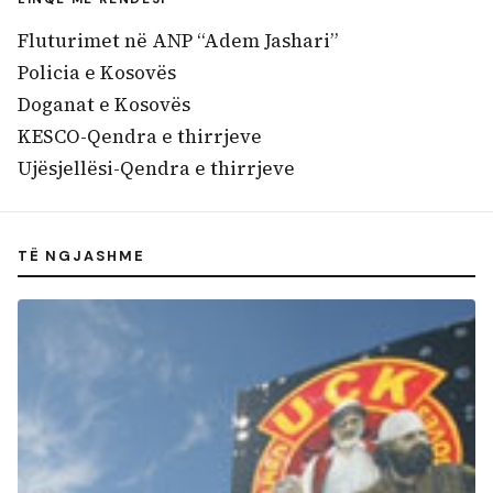
Fluturimet në ANP “Adem Jashari”
Policia e Kosovës
Doganat e Kosovës
KESCO-Qendra e thirrjeve
Ujësjellësi-Qendra e thirrjeve
TË NGJASHME