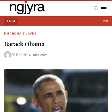
LAJM
MIRË S
E BARDHA E JAVËS
Barack Obama
29 Dec 2014
·
1 min lexim
Kërko: