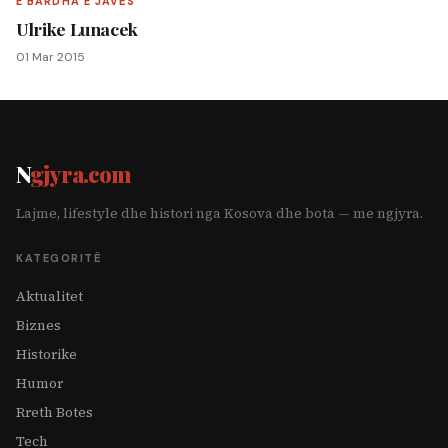
E BARDHA E JAVËS
Ulrike Lunacek
01 Mar 2015
N
gjyra.com
Lajme, lifestyle dhe histori nga Kosova dhe bota — me ngjyra.
KATEGORITË
Aktualitet
Biznes
Historike
Humor
Rreth Botes
Tech