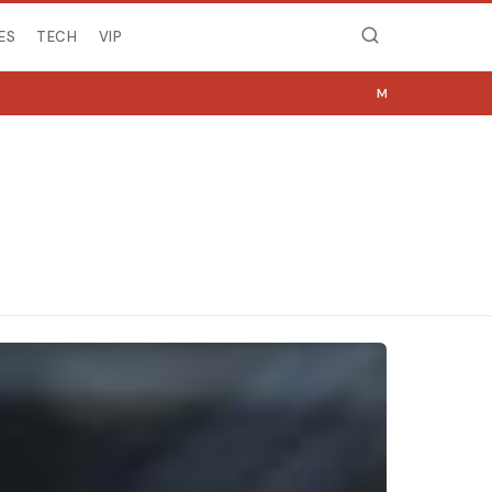
ES
TECH
VIP
MIRË SE VINI NË NGJY