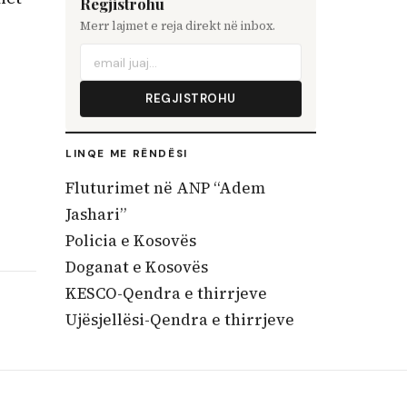
Regjistrohu
Merr lajmet e reja direkt në inbox.
REGJISTROHU
LINQE ME RËNDËSI
Fluturimet në ANP “Adem
Jashari”
Policia e Kosovës
Doganat e Kosovës
KESCO-Qendra e thirrjeve
Ujësjellësi-Qendra e thirrjeve