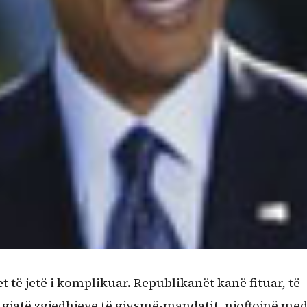
 të jetë i komplikuar. Republikanët kanë fituar, të
jatë zgjedhjeve të gjysmë-mandatit, njoftojnë med