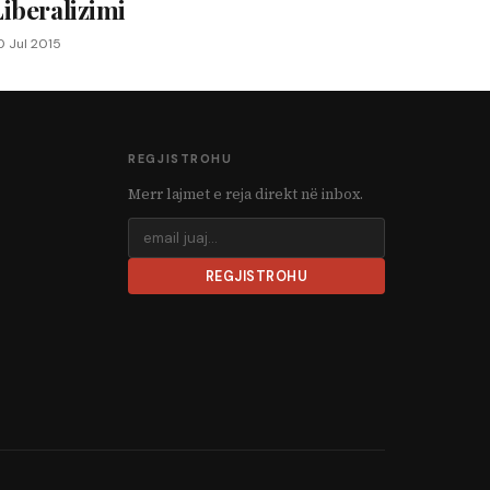
iberalizimi
0 Jul 2015
REGJISTROHU
Merr lajmet e reja direkt në inbox.
REGJISTROHU