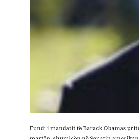
Fundi i mandatit të Barack Obamas pritet
martën, shumicën në Senatin amerikan g