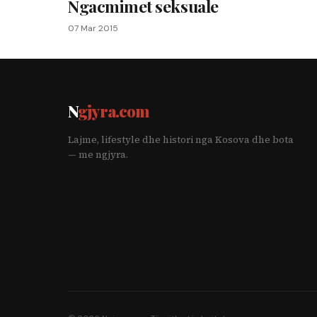
Ngacmimet seksuale
07 Mar 2015
N
gjyra.com
Lajme, lifestyle dhe histori nga Kosova dhe bota
— me ngjyra.