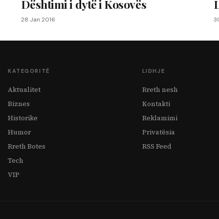
Dështimi i dytë i Kosovës
L
28 Jan 2016
3
KATEGORITË
LIDHJE
Aktualitet
Rreth nesh
Biznes
Kontakti
Historike
Reklamimi
Humor
Privatësia
Rreth Botes
RSS Feed
Tech
VIP