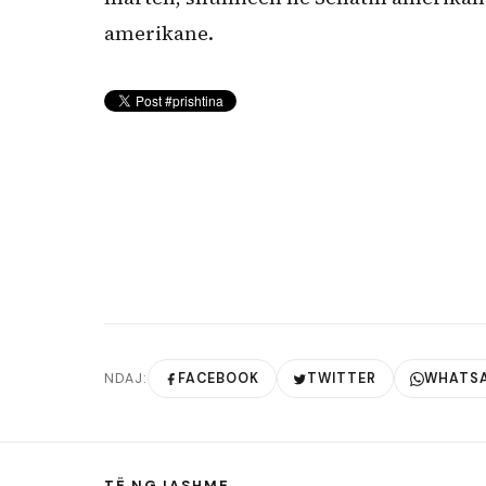
amerikane.
NDAJ:
FACEBOOK
TWITTER
WHATS
TË NGJASHME