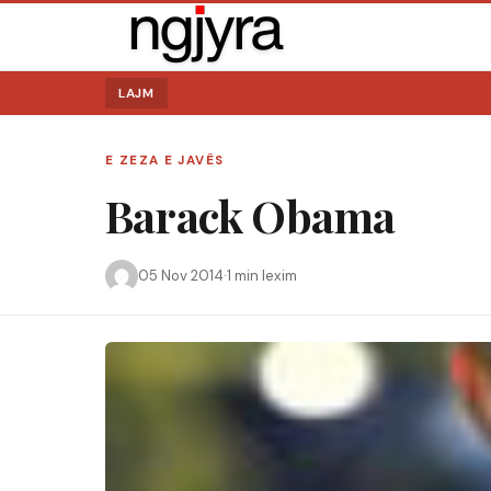
LAJM
E ZEZA E JAVËS
Barack Obama
Kërko:
05 Nov 2014
·
1 min lexim