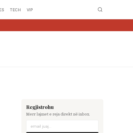
ES
TECH
VIP
MIRË SE VINI N
Regjistrohu
Merr lajmet e reja direkt në inbox.