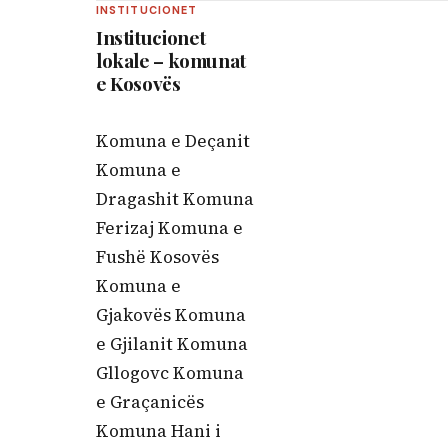
INSTITUCIONET
Institucionet
lokale – komunat
e Kosovës
Komuna e Deçanit
Komuna e
Dragashit Komuna
Ferizaj Komuna e
Fushë Kosovës
Komuna e
Gjakovës Komuna
e Gjilanit Komuna
Gllogovc Komuna
e Graçanicës
Komuna Hani i