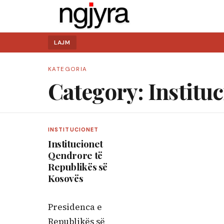
LAJM
KATEGORIA
Category:
Institu
INSTITUCIONET
Kërko:
Institucionet
Qendrore të
Republikës së
Kosovës
Presidenca e
Republikës së