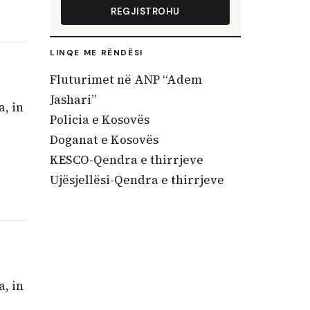
REGJISTROHU
LINQE ME RËNDËSI
Fluturimet në ANP “Adem
Jashari”
a, in
Policia e Kosovës
Doganat e Kosovës
KESCO-Qendra e thirrjeve
Ujësjellësi-Qendra e thirrjeve
a, in