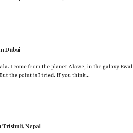
In Dubai
ala. I come from the planet Alawe, in the galaxy Ewal
ut the point is I tried. If you think…
 Trishuli, Nepal