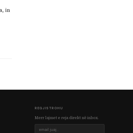
a, in
REGJISTROHU
Merr lajmet e reja direkt në inbox.