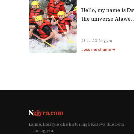
Hello, my name is Ew
the universe Alawe. B
23 Jul 2015
·
ngjyra
Lexo më shumë →
N
gjyra.com
Lajme, lifestyle dhe histori nga Kosova dhe bota
— me ngjyra.