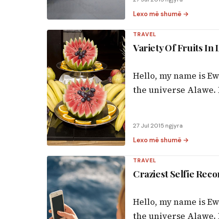
Lexo më shumë →
TRAVEL
Variety Of Fruits In
Hello, my name is Ew
the universe Alawe. B
27 Jul 2015
·
ngjyra
Lexo më shumë →
TRAVEL
Craziest Selfie Rec
Hello, my name is Ew
the universe Alawe. B