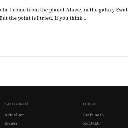
ala. I come from the planet Alawe, in the galaxy Ewal
ut the point is I tried. If you think…
KATEGORITË
LIDHJE
Aktualitet
Rreth nesh
Biznes
Kontakti