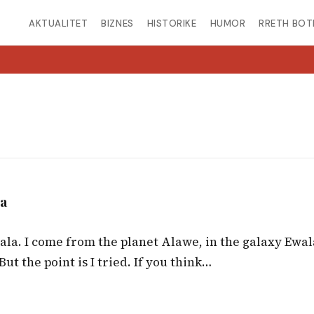
AKTUALITET
BIZNES
HISTORIKE
HUMOR
RRETH BOT
sa
ala. I come from the planet Alawe, in the galaxy Ewal
ut the point is I tried. If you think…