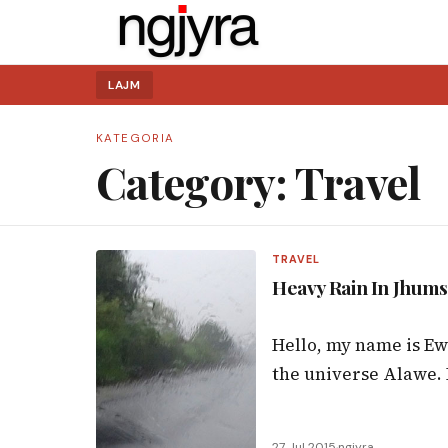
LAJM
KATEGORIA
Category:
Travel
Kërko:
TRAVEL
Heavy Rain In Jhum
Hello, my name is Ew
the universe Alawe. B
27 Jul 2015
·
ngjyra