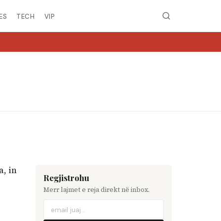
ES
TECH
VIP
MIRË SE VINI NË
a, in
Regjistrohu
Merr lajmet e reja direkt në inbox.