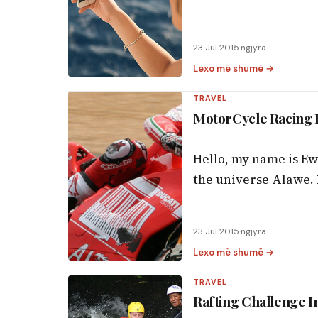
23 Jul 2015
·
ngjyra
Lexo më shumë →
TRAVEL
MotorCycle Racing 
Hello, my name is Ew
the universe Alawe. B
23 Jul 2015
·
ngjyra
Lexo më shumë →
TRAVEL
Rafting Challenge In