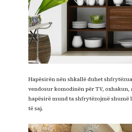
Hapësirën nën shkallë duhet shfrytëzuar 
vendosur komodinën për TV, oxhakun, a
hapësirë mund ta shfrytëzojmë shumë leh
të saj.