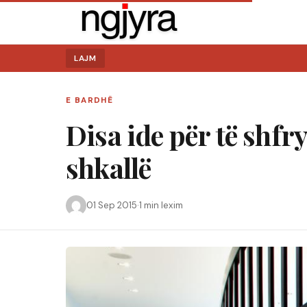
LAJM
E BARDHË
Disa ide për të shf
shkallë
01 Sep 2015
·
1 min lexim