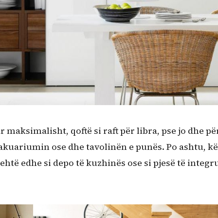
maksimalisht, qoftë si raft për libra, pse jo dhe pë
kuariumin ose dhe tavolinën e punës. Po ashtu, kë
të edhe si depo të kuzhinës ose si pjesë të integr