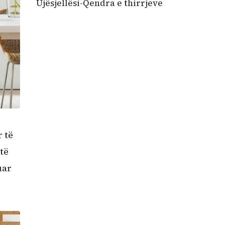
Ujësjellësi-Qendra e thirrjeve
r të
të
uar