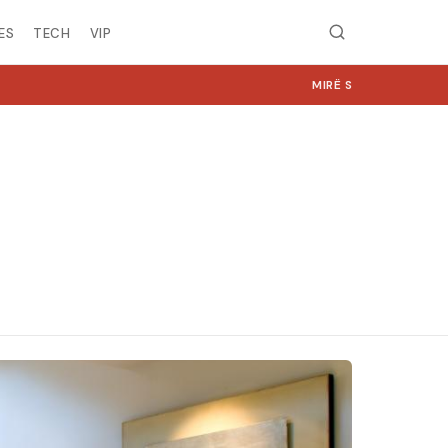
ES
TECH
VIP
MIRË SE VINI NË NGJYRA.COM