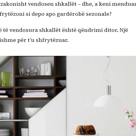
u zakonisht vendosen shkallët – dhe, a keni mendua
frytëzoni si depo apo gardërobë sezonale?
ë të vendosura shkallët është qëndrimi ditor. Një
bishme për t’u shfrytëzuar.