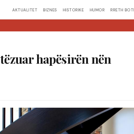
AKTUALITET
BIZNES
HISTORIKE
HUMOR
RRETH BOT
rytëzuar hapësirën nën