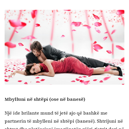
Mbylluni në shtëpi (ose në banesë)
Një ide brilante mund të jetë ajo që bashkë me
partnerin të mbylleni në shtëpi (banesë). Shtrijuni në
shtrat dhe plotësojani imagjinatën njëri-tjetrit deri në