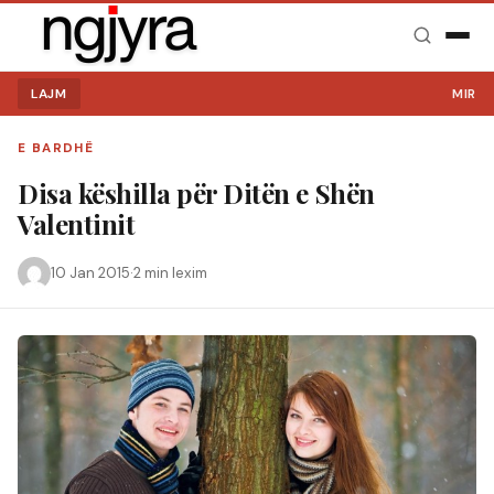
LAJM
MIRË SE
E BARDHË
Disa këshilla për Ditën e Shën
Valentinit
10 Jan 2015
·
2 min lexim