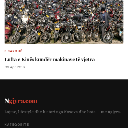
E BARDHË
Lufta e Kinës kundër makinave të vjetra
03 Apr 2016
N
gjyra.com
Lajme, lifestyle dhe histori nga Kosova dhe bota — me ngjyra.
KATEGORITË