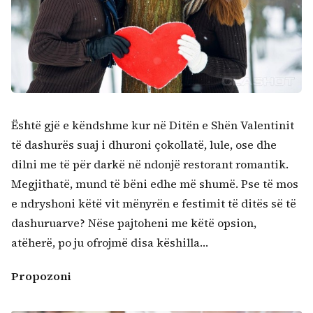
Kërko:
Është gjë e këndshme kur në Ditën e Shën Valentinit
të dashurës suaj i dhuroni çokollatë, lule, ose dhe
dilni me të për darkë në ndonjë restorant romantik.
Megjithatë, mund të bëni edhe më shumë. Pse të mos
e ndryshoni këtë vit mënyrën e festimit të ditës së të
dashuruarve? Nëse pajtoheni me këtë opsion,
atëherë, po ju ofrojmë disa këshilla…
Propozoni