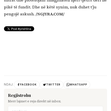
pikë të fundit. Dhe në këtë synim, nuk duhet t’ju
pengojë askush.
/NGJYRA.COM/
NDAJ:
FACEBOOK
TWITTER
WHATSAPP
Regjistrohu
Merr lajmet e reja direkt në inbox.