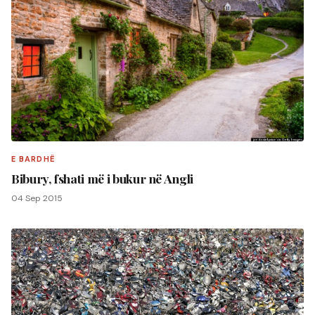
E BARDHË
Bibury, fshati më i bukur në Angli
04 Sep 2015