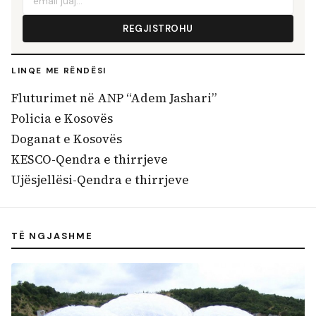
REGJISTROHU
LINQE ME RËNDËSI
Fluturimet në ANP “Adem Jashari”
Policia e Kosovës
Doganat e Kosovës
KESCO-Qendra e thirrjeve
Ujësjellësi-Qendra e thirrjeve
TË NGJASHME