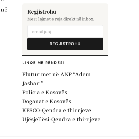
 në
Regjistrohu
Merr lajmet e reja direkt në inbox.
REGJISTROHU
LINQE ME RËNDËSI
Fluturimet në ANP “Adem
Jashari”
Policia e Kosovës
Doganat e Kosovës
KESCO-Qendra e thirrjeve
Ujësjellësi-Qendra e thirrjeve