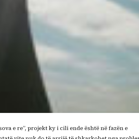
a e re”, projekt ky i cili ende është në fazën e
tatë vite nuk do të arrijë të shkarkohet nga probl