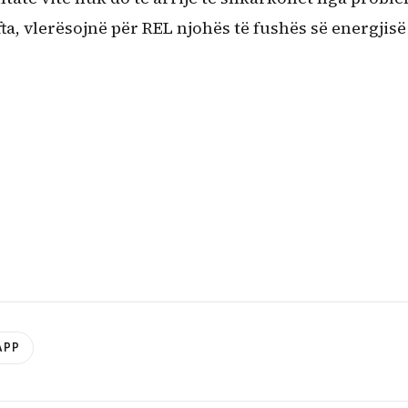
ta, vlerësojnë për REL njohës të fushës së energjisë
APP