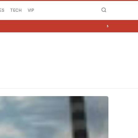
ES
TECH
VIP
MIRË SE VINI NË NGJY