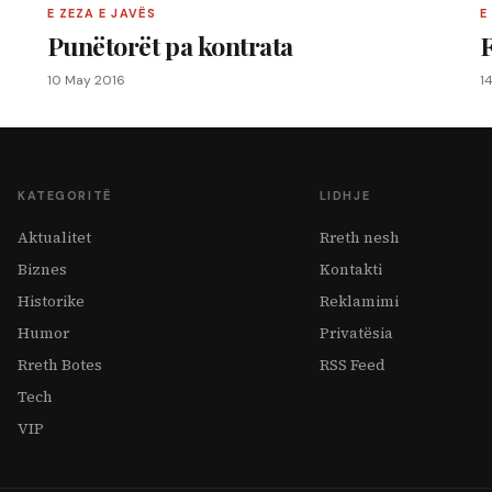
E ZEZA E JAVËS
E
Punëtorët pa kontrata
10 May 2016
1
KATEGORITË
LIDHJE
Aktualitet
Rreth nesh
Biznes
Kontakti
Historike
Reklamimi
Humor
Privatësia
Rreth Botes
RSS Feed
Tech
VIP