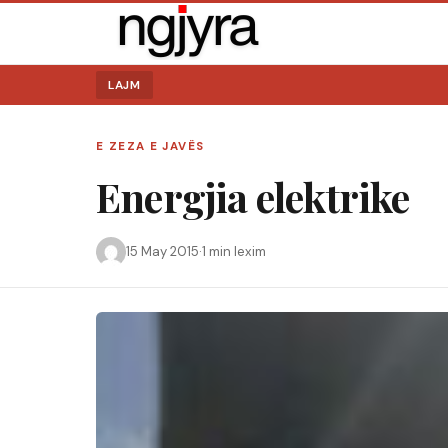
LAJM
E ZEZA E JAVËS
Energjia elektrike
Kërko:
15 May 2015
·
1 min lexim