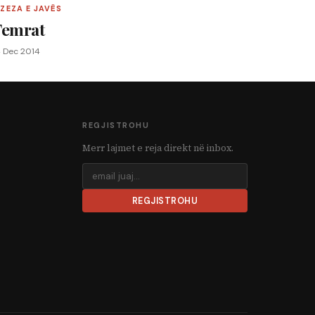
 ZEZA E JAVËS
Femrat
4 Dec 2014
REGJISTROHU
Merr lajmet e reja direkt në inbox.
REGJISTROHU