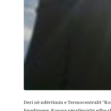
Deri në ndërtimin e Termocentralit “Kosov
bisedimeve, Kosova përafërsisht edhe sh