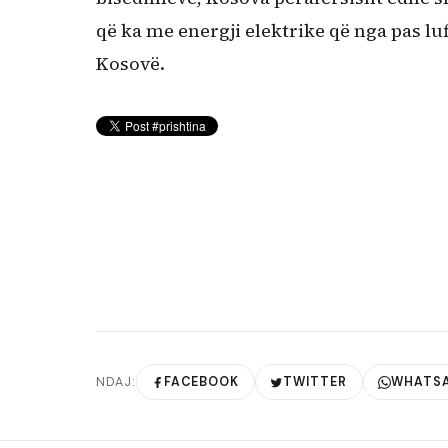
që ka me energji elektrike që nga pas luf
Kosovë.
NDAJ:
FACEBOOK
TWITTER
WHATS