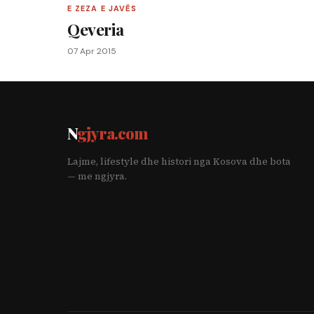
E ZEZA E JAVËS
Qeveria
07 Apr 2015
N
gjyra.com
Lajme, lifestyle dhe histori nga Kosova dhe bota
— me ngjyra.