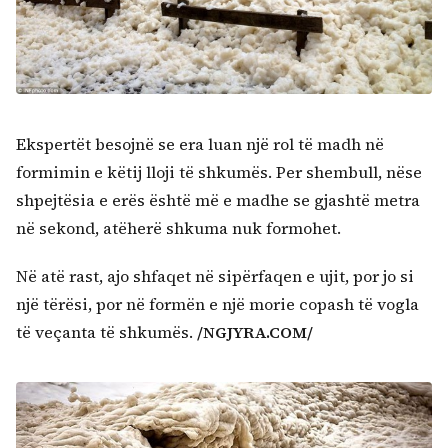
Ekspertët besojnë se era luan një rol të madh në
formimin e këtij lloji të shkumës. Per shembull, nëse
shpejtësia e erës është më e madhe se gjashtë metra
në sekond, atëherë shkuma nuk formohet.
Në atë rast, ajo shfaqet në sipërfaqen e ujit, por jo si
një tërësi, por në formën e një morie copash të vogla
të veçanta të shkumës.
/NGJYRA.COM/