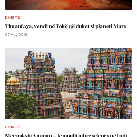
E HIRTË
Timanfaya, vendi në Tokë që duket si planeti Mars
07 May 2016
E HIRTË
Meenakshi Amman – tempulli mbresëlënës në Indi