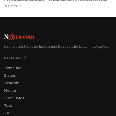
19 Oct 2015
N
gjyra.com
Lajme, lifestyle dhe histori nga Kosova dhe bota — me ngjyra.
KATEGORITË
Aktualitet
Biznes
Historike
Humor
Rreth Botes
Tech
VIP