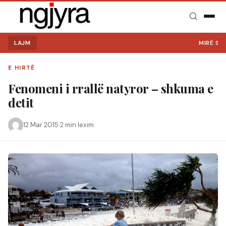
LAJM
MIRË SE VINI
E HIRTË
Fenomeni i rrallë natyror – shkuma e
detit
12 Mar 2015
·
2 min lexim