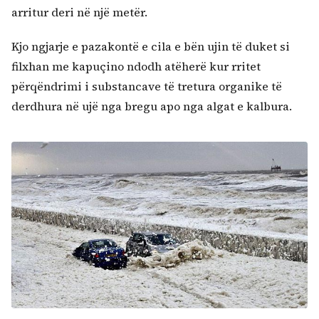
arritur deri në një metër.
Kjo ngjarje e pazakontë e cila e bën ujin të duket si
filxhan me kapuçino ndodh atëherë kur rritet
përqëndrimi i substancave të tretura organike të
derdhura në ujë nga bregu apo nga algat e kalbura.