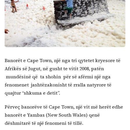
Banorët e Cape Town, një nga tri qytetet kryesore të
Afrikës së Jugut, në gusht te vitit 2008, patën
mundësinë që ta shohin për së afërmi një nga
fenomenet jashtëzakonisht të rralla natyrore të
quajtur “shkuma e detit”.
Përveç banorëve të Cape Town, një vit më herët edhe
Kërko:
banorët e Yambas (New South Wales) qenë
dëshmitarë të një fenomeni të tillë.