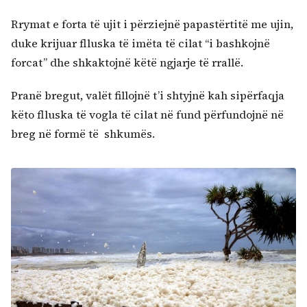
Rrymat e forta të ujit i përziejnë papastërtitë me ujin,
duke krijuar flluska të imëta të cilat “i bashkojnë
forcat” dhe shkaktojnë këtë ngjarje të rrallë.
Pranë bregut, valët fillojnë t’i shtyjnë kah sipërfaqja
këto flluska të vogla të cilat në fund përfundojnë në
breg në formë të shkumës.