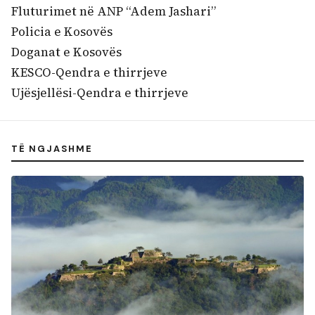
Fluturimet në ANP “Adem Jashari”
Policia e Kosovës
Doganat e Kosovës
KESCO-Qendra e thirrjeve
Ujësjellësi-Qendra e thirrjeve
TË NGJASHME