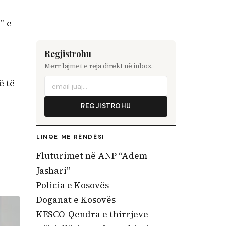
” e
Regjistrohu
Merr lajmet e reja direkt në inbox.
ë të
REGJISTROHU
LINQE ME RËNDËSI
Fluturimet në ANP “Adem
Jashari”
Policia e Kosovës
Doganat e Kosovës
KESCO-Qendra e thirrjeve