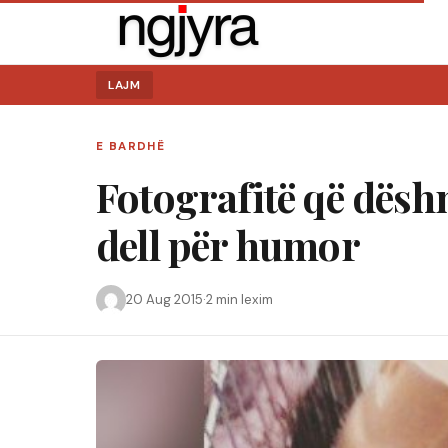
LAJM
E BARDHË
Fotografitë që dësh
dell për humor
20 Aug 2015
·
2 min lexim