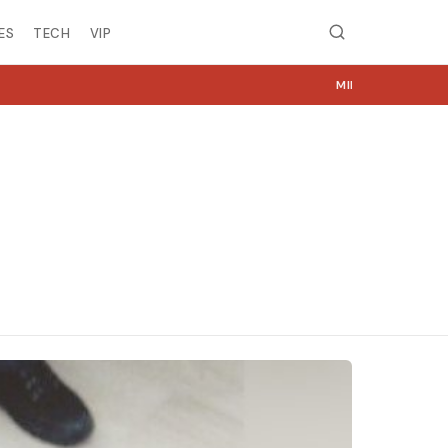
ES
TECH
VIP
MIRË SE VINI NË NGJYRA.COM