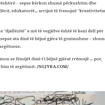
 vështirë – sepse kërkon shumë përkushtim dhe
ndërit, edukatorët… arrijnë të frenojnë “kreativitetin
“djallëzitë” e më të vegjëlve është të keni dell për
 sepse ata dinë të bëjnë gjëra të guximshme – shum
argëtuese.
hmon se fëmijët dinë t’i bëjnë gjërat rrëmujë … por,
rbim të argëtimit.
/NGJYRA.COM/