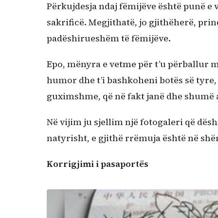
Përkujdesja ndaj fëmijëve është punë e
sakrificë. Megjithatë, jo gjithëherë, pri
padëshirueshëm të fëmijëve.
Epo, mënyra e vetme për t’u përballur me 
humor dhe t’i bashkoheni botës së tyre,
guximshme, që në fakt janë dhe shumë 
Në vijim ju sjellim një fotogaleri që dës
natyrisht, e gjithë rrëmuja është në shë
Korrigjimi i pasaportës