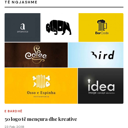
TË NGJASHME
E BARDHË
50 logo të mençura dhe kreative
23 Feb 2018