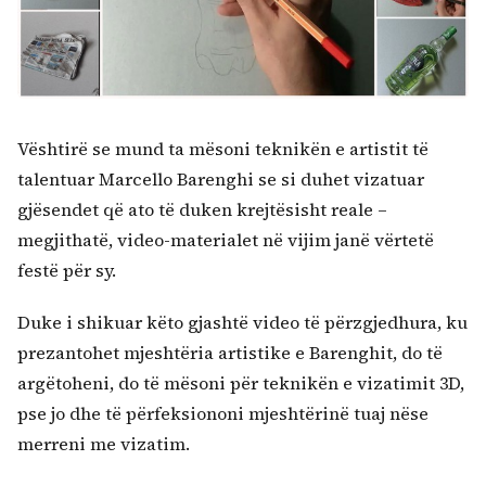
Kërko:
Vështirë se mund ta mësoni teknikën e artistit të
talentuar Marcello Barenghi se si duhet vizatuar
gjësendet që ato të duken krejtësisht reale –
megjithatë, video-materialet në vijim janë vërtetë
festë për sy.
Duke i shikuar këto gjashtë video të përzgjedhura, ku
prezantohet mjeshtëria artistike e Barenghit, do të
argëtoheni, do të mësoni për teknikën e vizatimit 3D,
pse jo dhe të përfeksiononi mjeshtërinë tuaj nëse
merreni me vizatim.