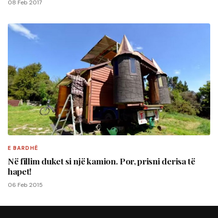
08 Feb 2017
E BARDHË
Në fillim duket si një kamion. Por, prisni derisa të
hapet!
06 Feb 2015