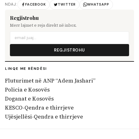
NDAJ:
FACEBOOK
TWITTER
WHATSAPP
Regjistrohu
Merr lajmet e reja direkt në inbox.
REGJISTROHU
LINQE ME RËNDËSI
Fluturimet në ANP “Adem Jashari”
Policia e Kosovës
Doganat e Kosovës
KESCO-Qendra e thirrjeve
Ujësjellësi-Qendra e thirrjeve