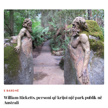
E BARDHË
William Ricketts, personi që krijoi një park publik në
Australi