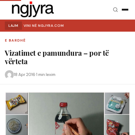
MIRË SE VINI NË NGJYRA.COM
LAJM
E BARDHË
Vizatimet e pamundura – por të
vërteta
18 Apr 2016
·
1 min lexim