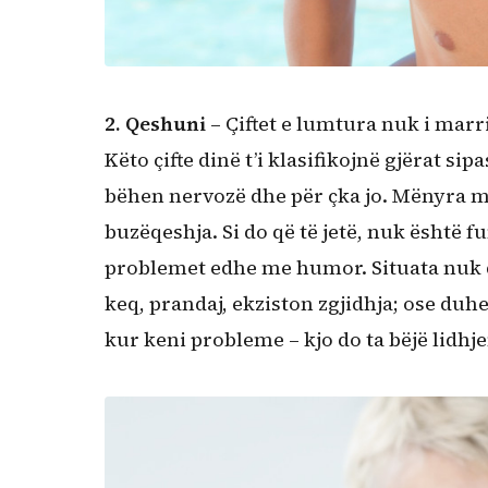
2. Qeshuni
– Çiftet e lumtura nuk i marri
Këto çifte dinë t’i klasifikojnë gjërat si
bëhen nervozë dhe për çka jo. Mënyra më 
buzëqeshja. Si do që të jetë, nuk është fun
problemet edhe me humor. Situata nuk 
keq, prandaj, ekziston zgjidhja; ose du
kur keni probleme – kjo do ta bëjë lidhj