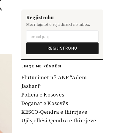
ë
Regjistrohu
Merr lajmet e reja direkt në inbox.
REGJISTROHU
LINQE ME RËNDËSI
Fluturimet në ANP “Adem
Jashari”
Policia e Kosovës
Doganat e Kosovës
KESCO-Qendra e thirrjeve
Ujësjellësi-Qendra e thirrjeve