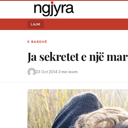
LAJM
E BARDHË
Ja sekretet e një ma
23 Oct 2014
·
3 min lexim