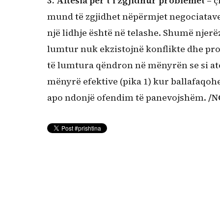
3. Aftësia për t’i zgjidhur problemet –
ç
mund të zgjidhet nëpërmjet negociatave/
një lidhje është në telashe. Shumë nje
lumtur nuk ekzistojnë konflikte dhe pro
të lumtura qëndron në mënyrën se si ato 
mënyrë efektive (pika 1) kur ballafaq
apo ndonjë ofendim të panevojshëm.
/N