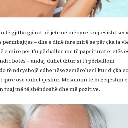
n të gjitha gjërat në jetë në mënyrë krejtësisht seri
pas përmbajtjes – dhe e dinë fare mirë se për çka ia vl
e mirë për t’u përballur me të papriturat e jetës ë
di i botës – andaj, duhet ditur si t’i përballoni
do të ndryshojë edhe nëse zemëroheni kur diçka e
het qarë ose duhet qeshur. Mësohuni të buzëqeshni 
en tuaj më të shëndoshë dhe më pozitive.