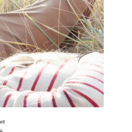
et
jë