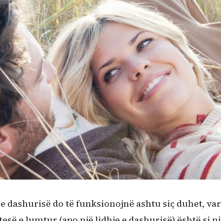
 e dashurisë do të funksionojnë ashtu siç duhet, var
esë e lumtur (apo një lidhje e dashurisë) është si n