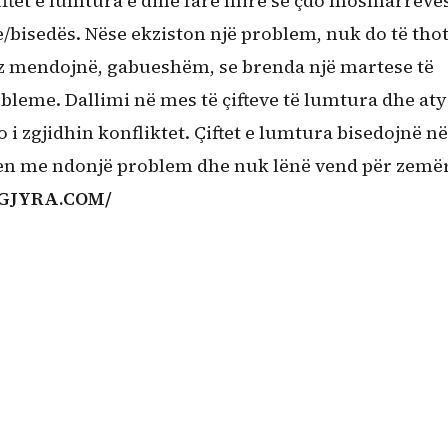
iftet e lumtura e dinë fare mirë se çdo mosmarrëve
bisedës. Nëse ekziston një problem, nuk do të thot
rëz mendojnë, gabueshëm, se brenda një martese të
bleme. Dallimi në mes të çifteve të lumtura dhe aty
i zgjidhin konfliktet. Çiftet e lumtura bisedojnë në
ohen me ndonjë problem dhe nuk lënë vend për zem
GJYRA.COM/