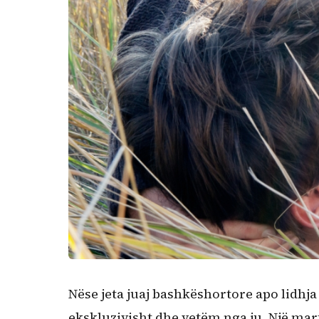
Kërko:
Nëse jeta juaj bashkëshortore apo lidhja
ekskluzivisht dhe vetëm nga ju. Një mart