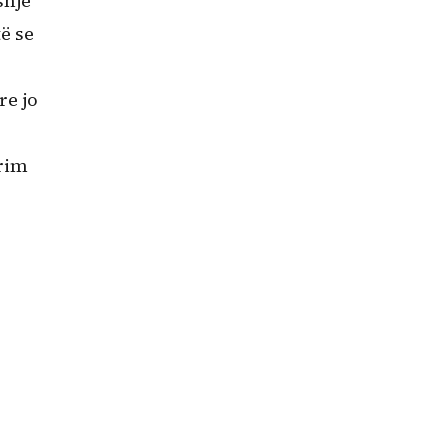
shje
ë se
re jo
ërim