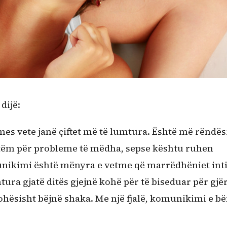
 dijë:
es vete janë çiftet më të lumtura. Është më rëndësi
et vetëm për probleme të mëdha, sepse kështu ruhen
unikimi është mënyra e vetme që marrëdhëniet int
tura gjatë ditës gjejnë kohë për të biseduar për gjër
kohësisht bëjnë shaka. Me një fjalë, komunikimi e b