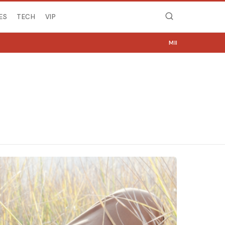
ES
TECH
VIP
MIRË SE VINI NË NGJYRA.COM