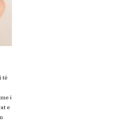
 të
ime i
at e
ën