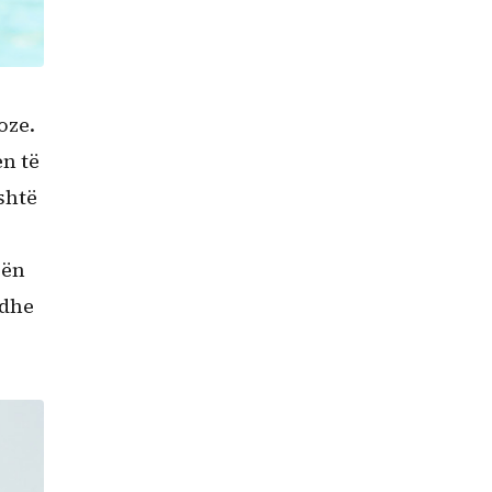
oze.
en të
shtë
cën
edhe