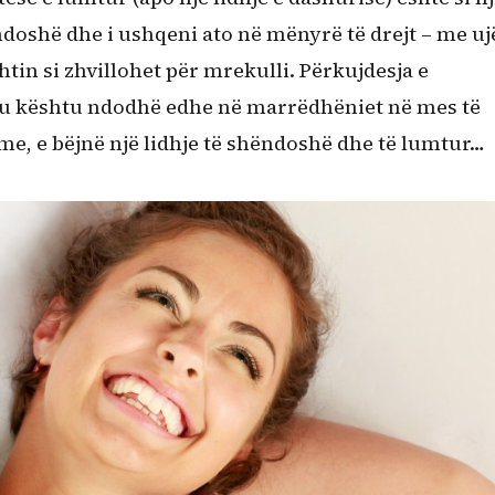
ëndoshë dhe i ushqeni ato në mënyrë të drejt – me uj
shtin si zhvillohet për mrekulli. Përkujdesja e
 Mu kështu ndodhë edhe në marrëdhëniet në mes të
hme, e bëjnë një lidhje të shëndoshë dhe të lumtur…