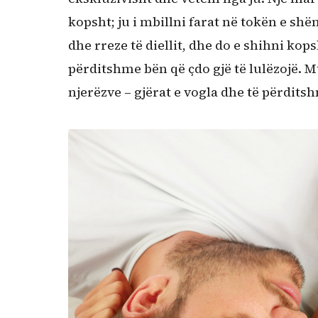
kopsht; ju i mbillni farat në tokën e sh
dhe rreze të diellit, dhe do e shihni kop
përditshme bën që çdo gjë të lulëzojë.
njerëzve – gjërat e vogla dhe të përdits