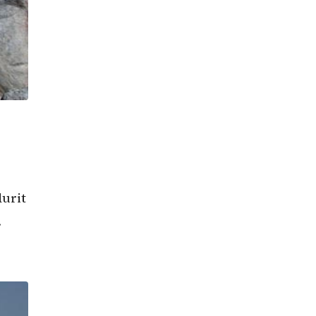
durit
.