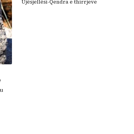
Ujësjellësi-Qendra e thirrjeve
e
ku