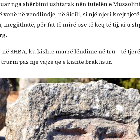
tuar nga shërbimi ushtarak nën tutelën e Mussolini
onë në vendlindje, në Sicili, si një njeri krejt tjetë
 megjithatë, për fat të mirë ose të keq të tij, ai u shp
rg.
 në SHBA, ku kishte marrë lëndime në tru – të tjerë
rurin pas një vajze që e kishte braktisur.