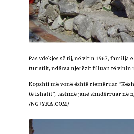
Pas vdekjes së tij, në vitin 1967, familj
turistik, ndërsa njerëzit filluan të vinin n
Kopshti më vonë është riemëruar “Këshj
të fshatit”, tashmë janë shndërruar në n
/NGJYRA.COM/