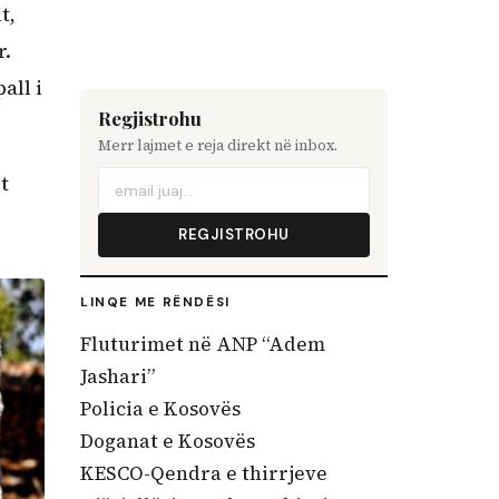
t,
r.
all i
Regjistrohu
Merr lajmet e reja direkt në inbox.
t
REGJISTROHU
LINQE ME RËNDËSI
Fluturimet në ANP “Adem
Jashari”
Policia e Kosovës
Doganat e Kosovës
KESCO-Qendra e thirrjeve