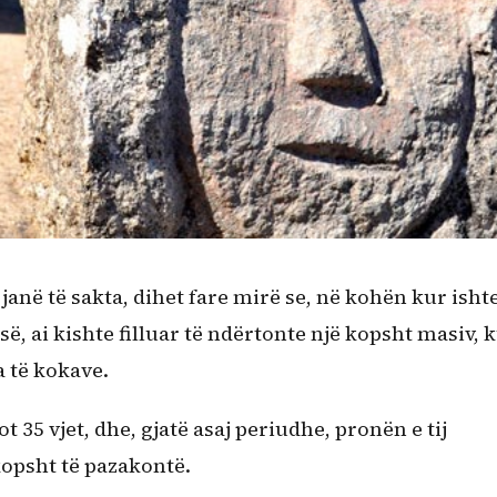
janë të sakta, dihet fare mirë se, në kohën kur isht
së, ai kishte filluar të ndërtonte një kopsht masiv, 
 të kokave.
t 35 vjet, dhe, gjatë asaj periudhe, pronën e tij
opsht të pazakontë.