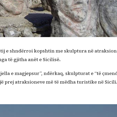
a e tij e shndërroi kopshtin me skulptura në atraksion
ga të gjitha anët e Sicilisë.
ella e magjepsur”, ndërkaq, skulpturat e “të çmen
jë prej atraksioneve më të mëdha turistike në Sicili