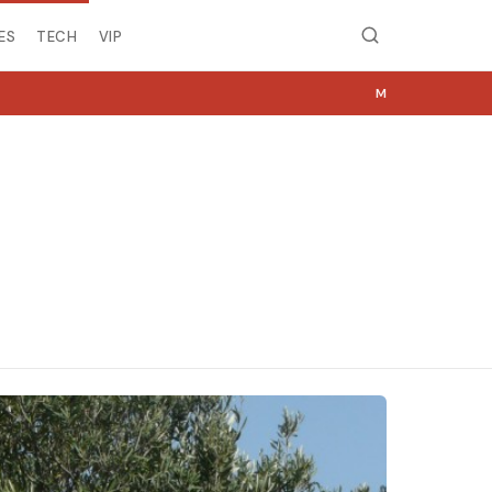
ES
TECH
VIP
MIRË SE VINI NË NGJYRA.COM