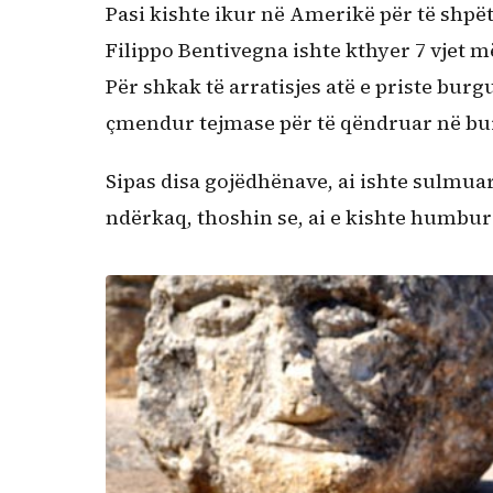
Pasi kishte ikur në Amerikë për të shpë
Filippo Bentivegna ishte kthyer 7 vjet më v
Për shkak të arratisjes atë e priste burgu,
çmendur tejmase për të qëndruar në bu
Sipas disa gojëdhënave, ai ishte sulmuar
ndërkaq, thoshin se, ai e kishte humbur t