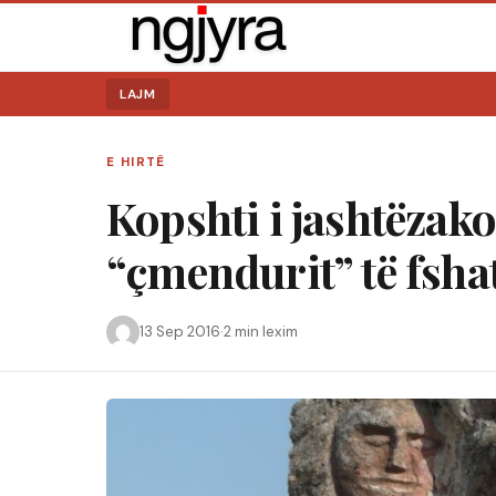
LAJM
E HIRTË
Kopshti i jashtëzak
“çmendurit” të fshat
13 Sep 2016
·
2 min lexim