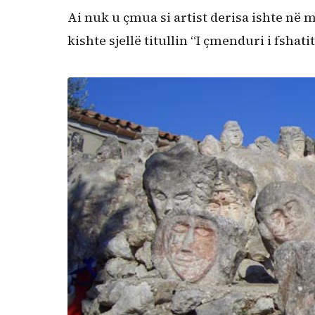
Ai nuk u çmua si artist derisa ishte në me
kishte sjellë titullin “I çmenduri i fshatit