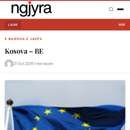
LAJM
MIRË SE
E BARDHA E JAVËS
Kosova – BE
21 Oct 2015
·
1 min lexim
Kërko: