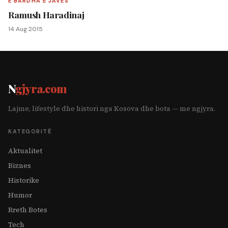
E BARDHA E JAVËS
Ramush Haradinaj
14 Aug 2015
N
gjyra.com
Lajme, lifestyle dhe histori nga Kosova dhe bota — me ngjyra.
KATEGORITË
Aktualitet
Biznes
Historike
Humor
Rreth Botes
Tech