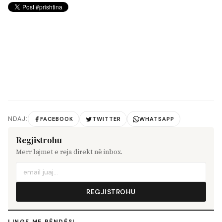
NDAJ:
FACEBOOK
TWITTER
WHATSAPP
Regjistrohu
Merr lajmet e reja direkt në inbox.
REGJISTROHU
LINQE ME RËNDËSI