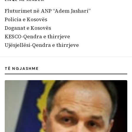
Fluturimet në ANP “Adem Jashari”
Policia e Kosovës
Doganat e Kosovës
KESCO-Qendra e thirrjeve
Ujësjellësi-Qendra e thirrjeve
TË NGJASHME