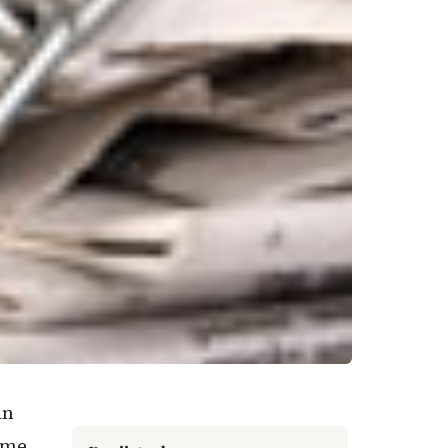
an
r me