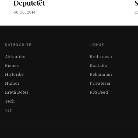
Deputetët
08 Oct 2014
2
KATEGORITË
LIDHJE
Aktualitet
Rreth nesh
Biznes
Kontakti
Historike
Reklamimi
Humor
Privatësia
Rreth Botes
RSS Feed
Tech
VIP