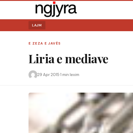
LAJM
E ZEZA E JAVËS
Liria e mediave
Kërko:
29 Apr 2015
·
1 min lexim