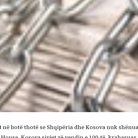
pit në botë thotë se Shqipëria dhe Kosova nuk shënu
 House, Kosova sivjet zë vendin e 100-të, krahasua