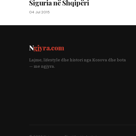
Siguria në Shqipëri
04 Jul 2015
N
gjyra.com
Lajme, lifestyle dhe histori nga Kosova dhe bota
— me ngjyra.