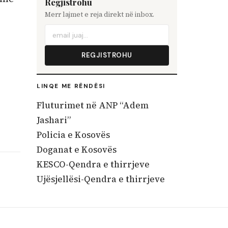
Regjistrohu
Merr lajmet e reja direkt në inbox.
REGJISTROHU
LINQE ME RËNDËSI
Fluturimet në ANP “Adem
Jashari”
Policia e Kosovës
Doganat e Kosovës
KESCO-Qendra e thirrjeve
Ujësjellësi-Qendra e thirrjeve