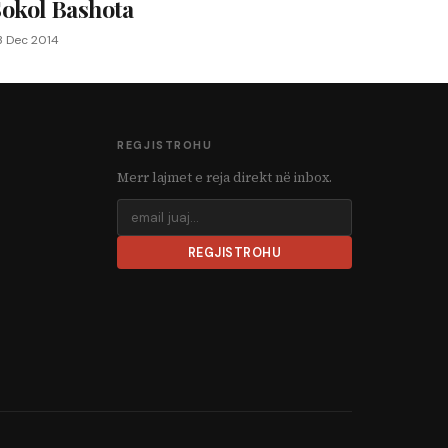
Sokol Bashota
3 Dec 2014
REGJISTROHU
Merr lajmet e reja direkt në inbox.
REGJISTROHU