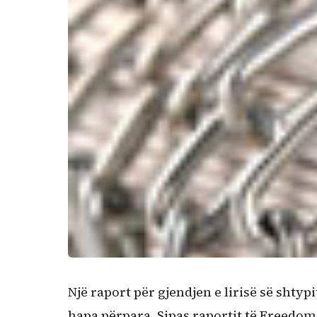
Një raport për gjendjen e lirisë së shty
hapa përpara. Sipas raportit të Freedom