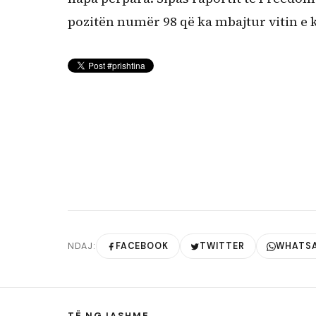
pozitën numër 98 që ka mbajtur vitin e 
NDAJ:
FACEBOOK
TWITTER
WHATS
TË NGJASHME