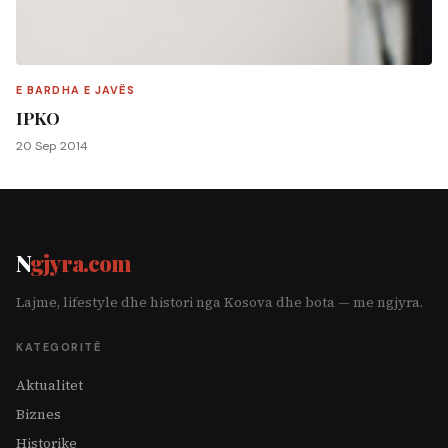
E BARDHA E JAVËS
IPKO
20 Sep 2014
N
gjyra.com
Lajme, lifestyle dhe histori nga Kosova dhe bota — me ngjyra.
KATEGORITË
Aktualitet
Biznes
Historike