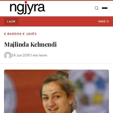
LAJM
MIRË SE V
E BARDHA E JAVËS
Majlinda Kelmendi
24 Jun 2015
·
1 min lexim
Kërko: