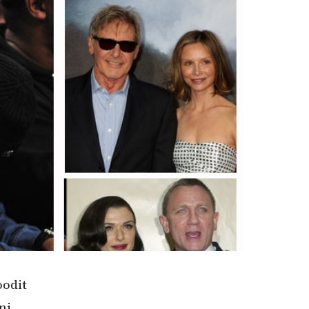
oodit
ni