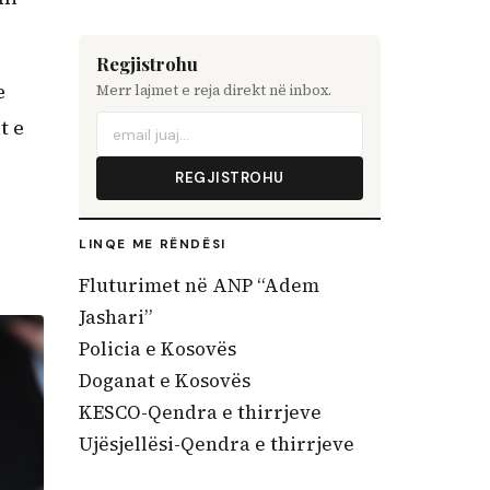
Regjistrohu
e
Merr lajmet e reja direkt në inbox.
t e
REGJISTROHU
LINQE ME RËNDËSI
Fluturimet në ANP “Adem
Jashari”
Policia e Kosovës
Doganat e Kosovës
KESCO-Qendra e thirrjeve
Ujësjellësi-Qendra e thirrjeve