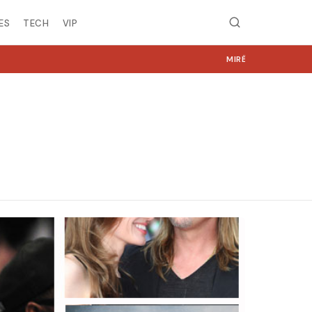
ES
TECH
VIP
MIRË SE VINI NË NGJYRA.COM