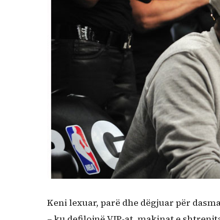
Kërko:
Keni lexuar, parë dhe dëgjuar për dasm
– ku defilojnë VIP-at, makinat e shtrenjt