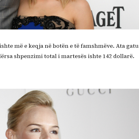
e, ishte më e keqja në botën e të famshmëve. Ata gat
 ndërsa shpenzimi total i martesës ishte 142 dollarë.