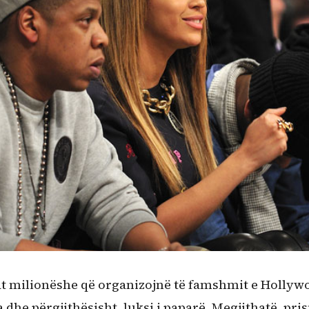
at milionëshe që organizojnë të famshmit e Hollyw
a dhe përgjithësisht, luksi i paparë. Megjithatë, pris