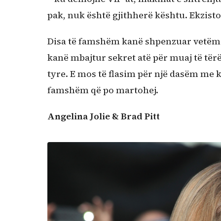
pak, nuk është gjithherë kështu. Ekzisto
Disa të famshëm kanë shpenzuar vetëm di
kanë mbajtur sekret atë për muaj të tërë…
tyre. E mos të flasim për një dasëm me kat
famshëm që po martohej.
Angelina Jolie & Brad Pitt