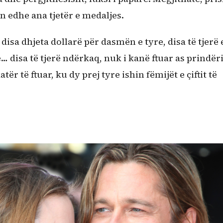
n edhe ana tjetër e medaljes.
sa dhjeta dollarë për dasmën e tyre, disa të tjerë 
 disa të tjerë ndërkaq, nuk i kanë ftuar as prindëri
ër të ftuar, ku dy prej tyre ishin fëmijët e çiftit të