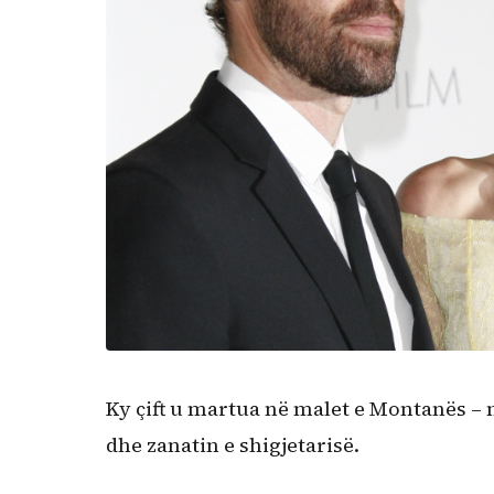
Ky çift u martua në malet e Montanës – n
dhe zanatin e shigjetarisë.