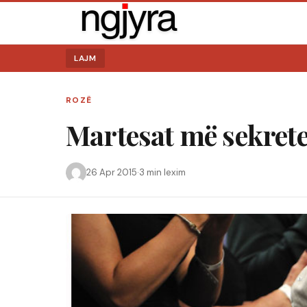
LAJM
ROZË
Martesat më sekrete
26 Apr 2015
·
3 min lexim