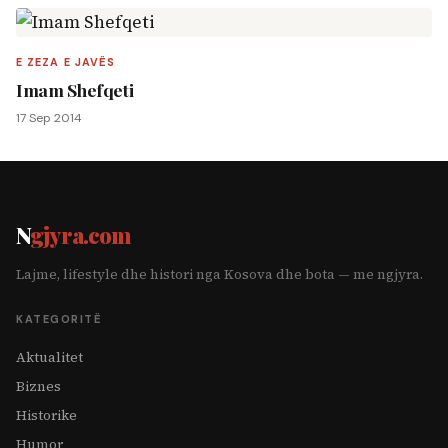
E ZEZA E JAVËS
Imam Shefqeti
17 Sep 2014
N
gjyra.com
Lajme, lifestyle dhe histori nga Kosova dhe bota — me ngjyra.
KATEGORITË
Aktualitet
Biznes
Historike
Humor