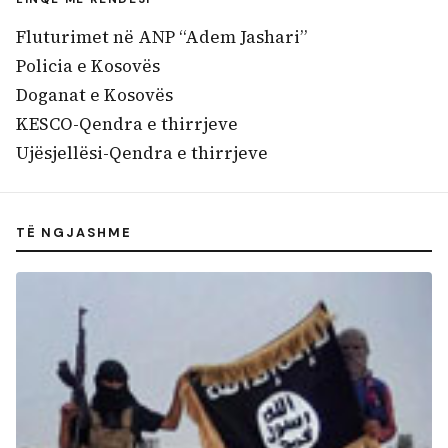
Fluturimet në ANP “Adem Jashari”
Policia e Kosovës
Doganat e Kosovës
KESCO-Qendra e thirrjeve
Ujësjellësi-Qendra e thirrjeve
TË NGJASHME