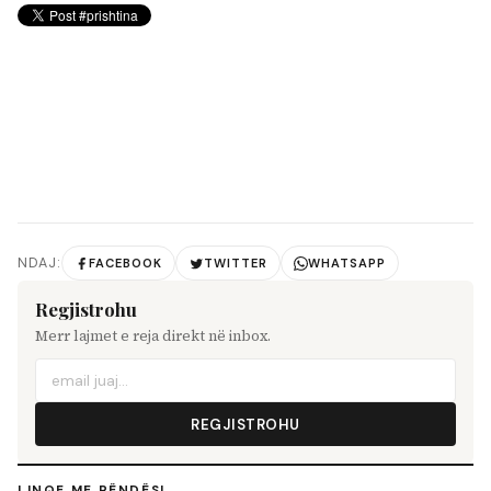
NDAJ:
FACEBOOK
TWITTER
WHATSAPP
Regjistrohu
Merr lajmet e reja direkt në inbox.
REGJISTROHU
LINQE ME RËNDËSI