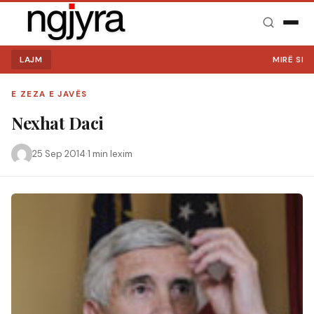
LAJM
MIRË SE V
E ZEZA E JAVËS
Nexhat Daci
25 Sep 2014
·
1 min lexim
Kërko: