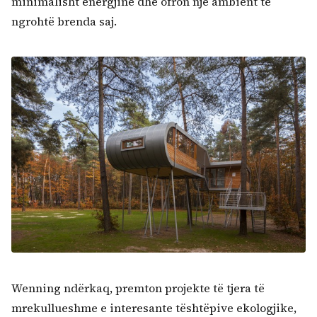
minimalisht energjinë dhe ofron një ambient të
ngrohtë brenda saj.
Wenning ndërkaq, premton projekte të tjera të
mrekullueshme e interesante tështëpive ekologjike,