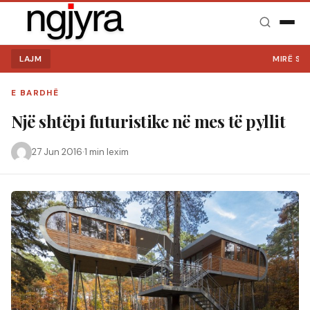
LAJM
MIRË SE VINI
E BARDHË
Një shtëpi futuristike në mes të pyllit
27 Jun 2016
·
1 min lexim