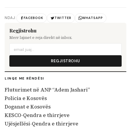
NDAJ:
FACEBOOK
TWITTER
WHATSAPP
Regjistrohu
Merr lajmet e reja direkt në inbox.
REGJISTROHU
LINQE ME RËNDËSI
Fluturimet në ANP “Adem Jashari”
Policia e Kosovës
Doganat e Kosovës
KESCO-Qendra e thirrjeve
Ujësjellësi-Qendra e thirrjeve