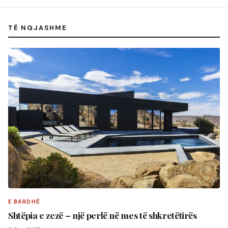
TË NGJASHME
E BARDHË
Shtëpia e zezë – një perlë në mes të shkretëtirës