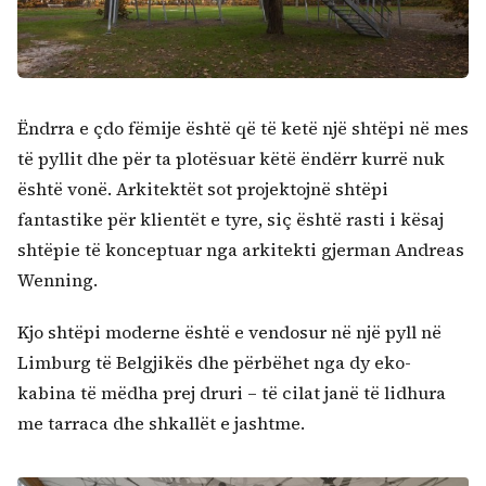
Ëndrra e çdo fëmije është që të ketë një shtëpi në mes
të pyllit dhe për ta plotësuar këtë ëndërr kurrë nuk
është vonë. Arkitektët sot projektojnë shtëpi
fantastike për klientët e tyre, siç është rasti i kësaj
shtëpie të konceptuar nga arkitekti gjerman Andreas
Wenning.
Kjo shtëpi moderne është e vendosur në një pyll në
Limburg të Belgjikës dhe përbëhet nga dy eko-
kabina të mëdha prej druri – të cilat janë të lidhura
me tarraca dhe shkallët e jashtme.
Kërko: