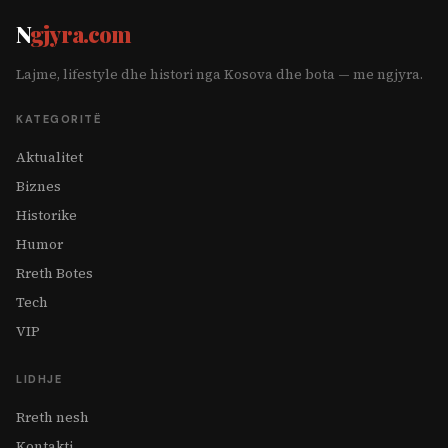
N
gjyra.com
Lajme, lifestyle dhe histori nga Kosova dhe bota — me ngjyra.
KATEGORITË
Aktualitet
Biznes
Historike
Humor
Rreth Botes
Tech
VIP
LIDHJE
Rreth nesh
Kontakti