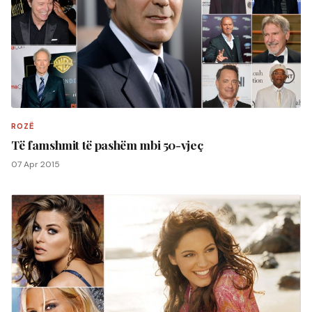
ROZË
Të famshmit të pashëm mbi 50-vjeç
07 Apr 2015