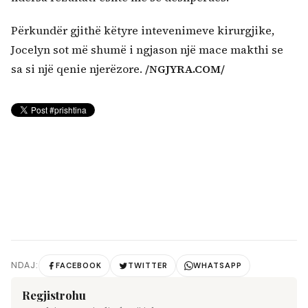
Përkundër gjithë këtyre intevenimeve kirurgjike,
Jocelyn sot më shumë i ngjason një mace makthi se
sa si një qenie njerëzore.
/NGJYRA.COM/
NDAJ:
FACEBOOK
TWITTER
WHATSAPP
Regjistrohu