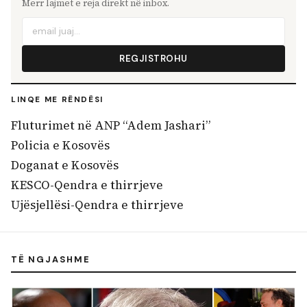
Merr lajmet e reja direkt në inbox.
REGJISTROHU
LINQE ME RËNDËSI
Fluturimet në ANP “Adem Jashari”
Policia e Kosovës
Doganat e Kosovës
KESCO-Qendra e thirrjeve
Ujësjellësi-Qendra e thirrjeve
TË NGJASHME