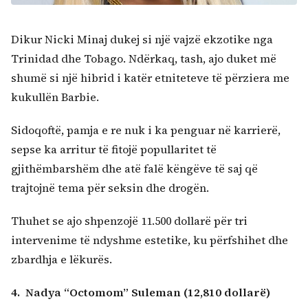
Dikur Nicki Minaj dukej si një vajzë ekzotike nga
Trinidad dhe Tobago. Ndërkaq, tash, ajo duket më
shumë si një hibrid i katër etniteteve të përziera me
kukullën Barbie.
Sidoqoftë, pamja e re nuk i ka penguar në karrierë,
sepse ka arritur të fitojë popullaritet të
gjithëmbarshëm dhe atë falë këngëve të saj që
trajtojnë tema për seksin dhe drogën.
Thuhet se ajo shpenzojë 11.500 dollarë për tri
intervenime të ndyshme estetike, ku përfshihet dhe
zbardhja e lëkurës.
4. Nadya “Octomom” Suleman (12,810 dollarë)