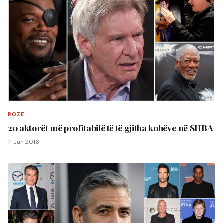
ROZË
20 aktorët më profitabilë të të gjitha kohëve në SHBA
11 Jan 2016