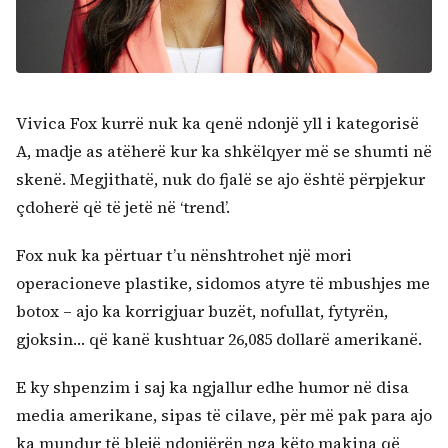
Vivica Fox kurrë nuk ka qenë ndonjë yll i kategorisë
A, madje as atëherë kur ka shkëlqyer më se shumti në
skenë. Megjithatë, nuk do fjalë se ajo është përpjekur
çdoherë që të jetë në ‘trend’.
Fox nuk ka përtuar t’u nënshtrohet një mori
operacioneve plastike, sidomos atyre të mbushjes me
botox – ajo ka korrigjuar buzët, nofullat, fytyrën,
gjoksin… që kanë kushtuar 26,085 dollarë amerikanë.
E ky shpenzim i saj ka ngjallur edhe humor në disa
media amerikane, sipas të cilave, për më pak para ajo
ka mundur të blejë ndonjërën nga këto makina që