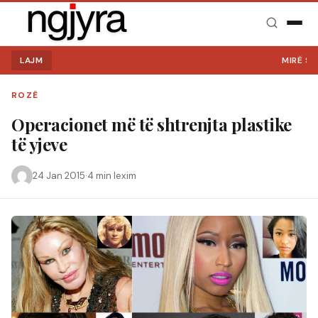
LAJM
MIRË SE V
ROZË
Operacionet më të shtrenjta plastike
të yjeve
24 Jan 2015
·
4 min lexim