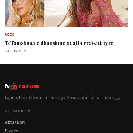
ROZË
Të famshmet e dhunshme ndaj burrave të tyre
04 Jun 2015
N
gjyra.com
Lajme, lifestyle dhe histori nga Kosova dhe bota — me ngjyra.
KATEGORITË
Aktualitet
Biznes