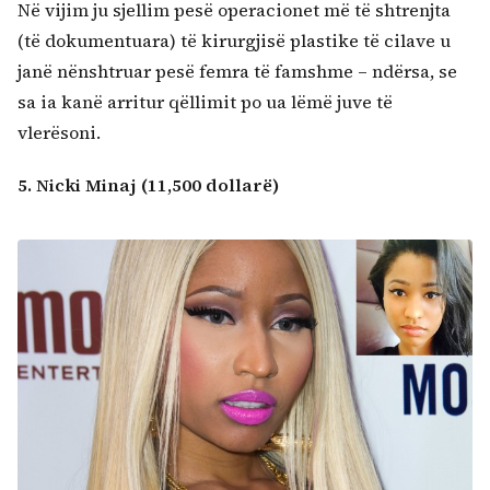
Në vijim ju sjellim pesë operacionet më të shtrenjta
(të dokumentuara) të kirurgjisë plastike të cilave u
janë nënshtruar pesë femra të famshme – ndërsa, se
sa ia kanë arritur qëllimit po ua lëmë juve të
vlerësoni.
5. Nicki Minaj (11,500 dollarë)