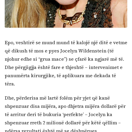
Epo, veshtirë se mund mund të kalojë një ditë e vetme
që dikush të mos e pyes Jocelyn Wildenstein (të
njohur edhe si “grua mace”) se çfarë ka ngjarë më të.
Dhe përgjigjja është fare e thjeshtë – intervenimet e
panumërta kirurgjike, të aplikuara me dekada të
tëra.
Dhe, përderisa më lartë folëm për yjet që kanë
shpenzuar disa mijëra, apo dhjetra mijëra dollarë për
të arritur deri të bukuria ‘perfekte’ – Jocelyn ka
shpenzuar rreth 2 milionë dollarë për këtë qëllim –
ndërsa rezultati është më se dëshpërues.