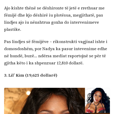
Ajo kishte thënë se dëshironte të jetë e rrethuar me
fëmijë dhe kjo dëshirë iu plotësua, megjithatë, pas
lindjes ajo iu nënshtrua goxha do intervenimeve
plastike.
Pas lindjes së fëmijëve – rikonstrukti vagjinal ishte i
domosdoshëm, por Nadya ka pasur intevenime edhe
në hundë, buzë… ndërsa mediat raportojnë se për të
gjitha këto i ka shpenzuar 12,810 dollarë.
3. Lil’ Kim (19,625 dollarë)