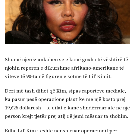
Shumë njerëz ankohen se e kanë goxha të vështirë të
njohin reperen e dikurshme afrikano-amerikane të
viteve të 90-ta në figuren e sotme të Lil’ Kimit.
Deri më tash dihet që Kim, sipas raporteve mediale,
ka pasur pesë operacione plastike me një kosto prej
19,625 dollarësh – të cilat e kanë shndërruar atë në një
person krejt tjetër prej atij që jemi mësuar ta shohim.
Edhe Lil’ Kim i është nënshtruar operacionit për