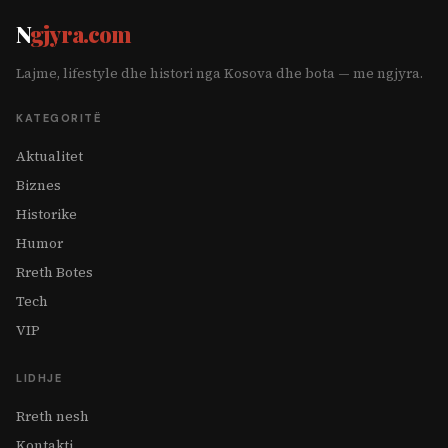
N
gjyra.com
Lajme, lifestyle dhe histori nga Kosova dhe bota — me ngjyra.
KATEGORITË
Aktualitet
Biznes
Historike
Humor
Rreth Botes
Tech
VIP
LIDHJE
Rreth nesh
Kontakti