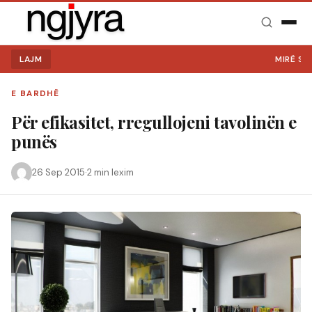
LAJM
MIRË SE V
E BARDHË
Për efikasitet, rregullojeni tavolinën e
punës
26 Sep 2015
·
2 min lexim