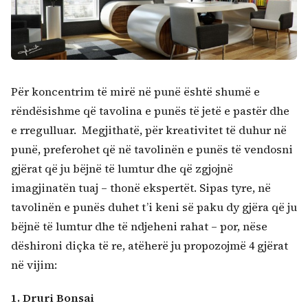
Për koncentrim të mirë në punë është shumë e
Kërko:
rëndësishme që tavolina e punës të jetë e pastër dhe
e rregulluar. Megjithatë, për kreativitet të duhur në
punë, preferohet që në tavolinën e punës të vendosni
gjërat që ju bëjnë të lumtur dhe që zgjojnë
imagjinatën tuaj – thonë ekspertët. Sipas tyre, në
tavolinën e punës duhet t’i keni së paku dy gjëra që ju
bëjnë të lumtur dhe të ndjeheni rahat – por, nëse
dëshironi diçka të re, atëherë ju propozojmë 4 gjërat
në vijim:
1. Druri Bonsai