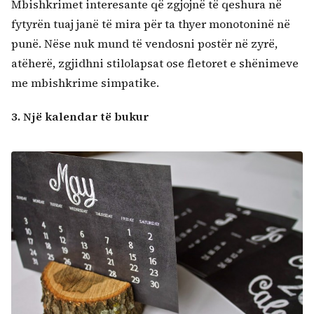
Mbishkrimet interesante që zgjojnë të qeshura në
fytyrën tuaj janë të mira për ta thyer monotoninë në
punë. Nëse nuk mund të vendosni postër në zyrë,
atëherë, zgjidhni stilolapsat ose fletoret e shënimeve
me mbishkrime simpatike.
3. Një kalendar të bukur