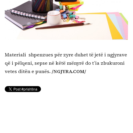
Materiali shpenzues për zyre duhet të jetë i ngjyrave
që i pëlqeni, sepse në këtë mënyrë do t’ia zbukuroni
vetes ditën e punës
. /NGJYRA.COM/