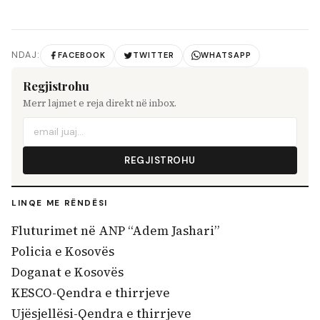
NDAJ:
FACEBOOK
TWITTER
WHATSAPP
Regjistrohu
Merr lajmet e reja direkt në inbox.
REGJISTROHU
LINQE ME RËNDËSI
Fluturimet në ANP “Adem Jashari”
Policia e Kosovës
Doganat e Kosovës
KESCO-Qendra e thirrjeve
Ujësjellësi-Qendra e thirrjeve