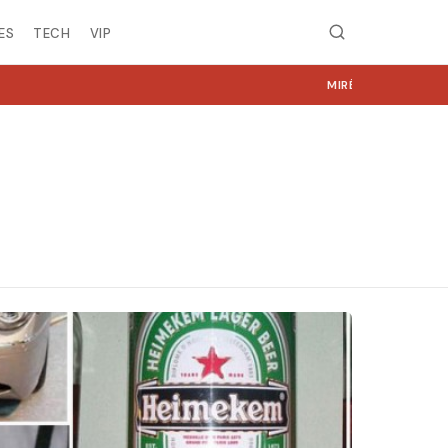
ES
TECH
VIP
MIRË SE VINI NË NGJYRA.COM