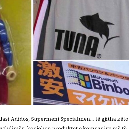
dasi Adidos, Supermeni Specialmen… të gjitha këto
 vazhdimësi kopjohen produktet e kompanive më të