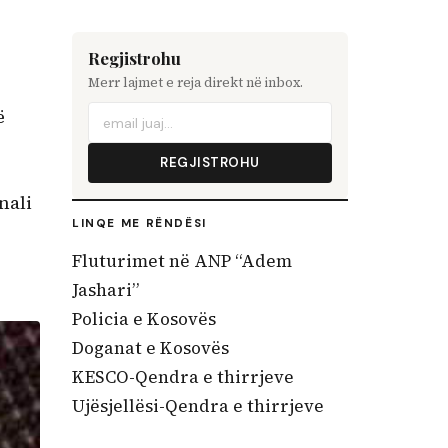
Regjistrohu
Merr lajmet e reja direkt në inbox.
ë
REGJISTROHU
nali
LINQE ME RËNDËSI
Fluturimet në ANP “Adem
Jashari”
Policia e Kosovës
Doganat e Kosovës
KESCO-Qendra e thirrjeve
Ujësjellësi-Qendra e thirrjeve