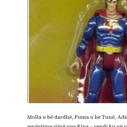
Kërko:
Molla u bë dardhë, Puma u bë Tunë, Adi
emërtime vijnë nga Kina – vendi ku në