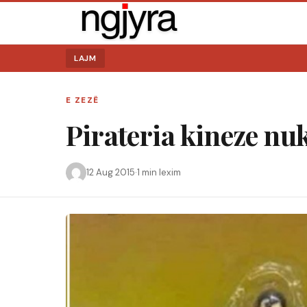
LAJM
E ZEZË
Pirateria kineze nuk
12 Aug 2015
·
1 min lexim