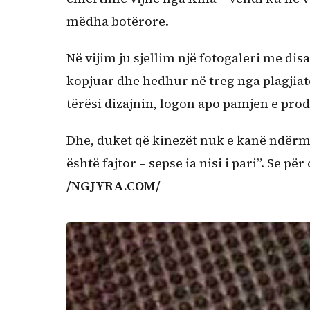
mëdha botërore.
Në vijim ju sjellim një fotogaleri me d
kopjuar dhe hedhur në treg nga plagjiator
tërësi dizajnin, logon apo pamjen e prod
Dhe, duket që kinezët nuk e kanë ndërme
është fajtor – sepse ia nisi i pari”. Se pë
/NGJYRA.COM/