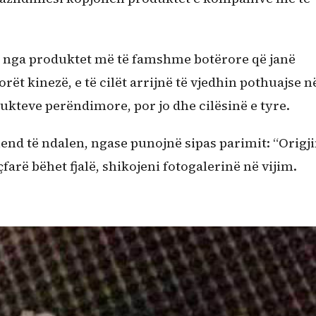
isa nga produktet më të famshme botërore që janë
ët kinezë, e të cilët arrijnë të vjedhin pothuajse n
ukteve perëndimore, por jo dhe cilësinë e tyre.
nd të ndalen, ngase punojnë sipas parimit: “Origji
r çfarë bëhet fjalë, shikojeni fotogalerinë në vijim.