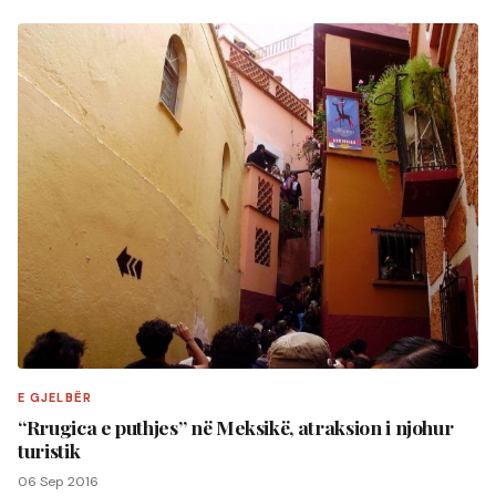
E GJELBËR
“Rrugica e puthjes” në Meksikë, atraksion i njohur
turistik
06 Sep 2016