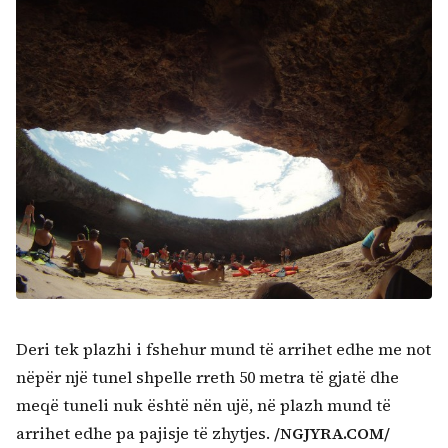
Deri tek plazhi i fshehur mund të arrihet edhe me not
nëpër një tunel shpelle rreth 50 metra të gjatë dhe
meqë tuneli nuk është nën ujë, në plazh mund të
arrihet edhe pa pajisje të zhytjes.
/NGJYRA.COM/