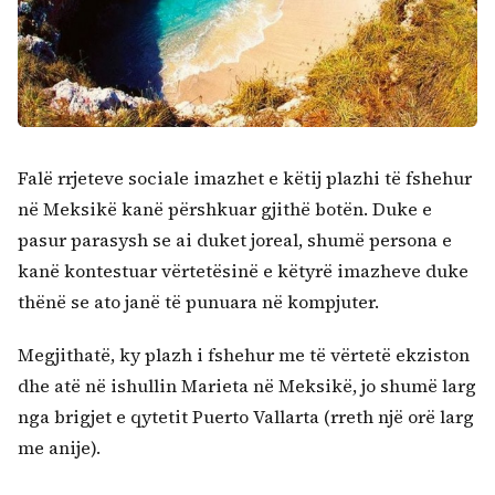
Falë rrjeteve sociale imazhet e këtij plazhi të fshehur
në Meksikë kanë përshkuar gjithë botën. Duke e
pasur parasysh se ai duket joreal, shumë persona e
kanë kontestuar vërtetësinë e këtyrë imazheve duke
thënë se ato janë të punuara në kompjuter.
Megjithatë, ky plazh i fshehur me të vërtetë ekziston
Kërko:
dhe atë në ishullin Marieta në Meksikë, jo shumë larg
nga brigjet e qytetit Puerto Vallarta (rreth një orë larg
me anije).