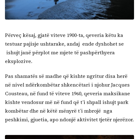
Përveç kësaj, gjatë viteve 1900-ta, qeveria këtu ka
testuar pajisje ushtarake, andaj ende dyshohet se
ishujt janë përplot me mjete të pashpërthyera
eksplozive.
Pas shamatës së madhe që kishte ngritur disa herë
në nivel ndërkombëtar shkencëtari i njohur Jacques
Cousteau, në fund të viteve 1960, qeveria maksikane
kishte vendosur më në fund që t’i shpall ishujt park
kombëtar dhe në këtë mënyrë t’i mbrojë nga
peshkimi, gjuetia, apo ndonjë aktivitet tjetër njerëzor.