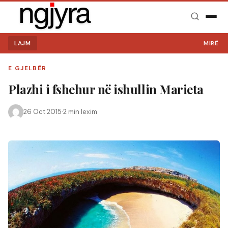
LAJM
MIRË SE VI
E GJELBËR
Plazhi i fshehur në ishullin Marieta
26 Oct 2015
·
2 min lexim