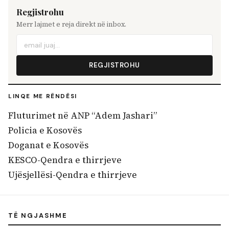
Regjistrohu
Merr lajmet e reja direkt në inbox.
REGJISTROHU
LINQE ME RËNDËSI
Fluturimet në ANP “Adem Jashari”
Policia e Kosovës
Doganat e Kosovës
KESCO-Qendra e thirrjeve
Ujësjellësi-Qendra e thirrjeve
TË NGJASHME