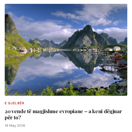
E GJELBËR
20 vende të magjishme evropiane – a keni dëgjuar
për to?
19 May 2016