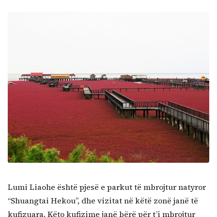
Lumi Liaohe është pjesë e parkut të mbrojtur natyror
“Shuangtai Hekou”, dhe vizitat në këtë zonë janë të
kufizuara. Këto kufizime janë bërë për t’i mbrojtur