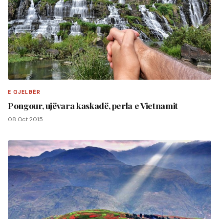
E GJELBËR
Pongour, ujëvara kaskadë, perla e Vietnamit
08 Oct 2015