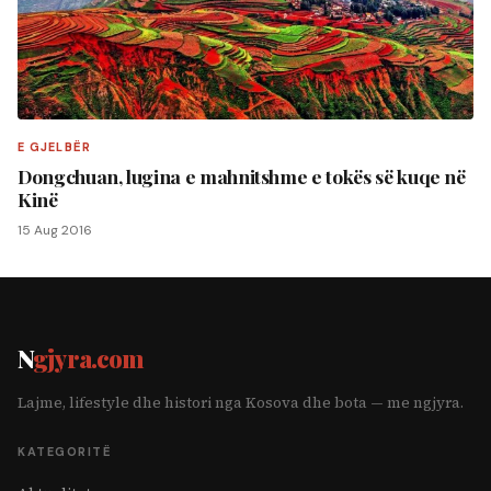
E GJELBËR
Dongchuan, lugina e mahnitshme e tokës së kuqe në
Kinë
15 Aug 2016
N
gjyra.com
Lajme, lifestyle dhe histori nga Kosova dhe bota — me ngjyra.
KATEGORITË