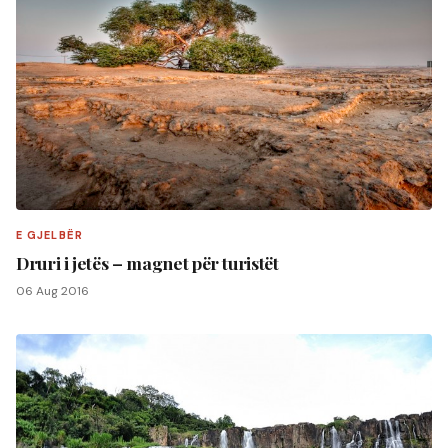
E GJELBËR
Druri i jetës – magnet për turistët
06 Aug 2016