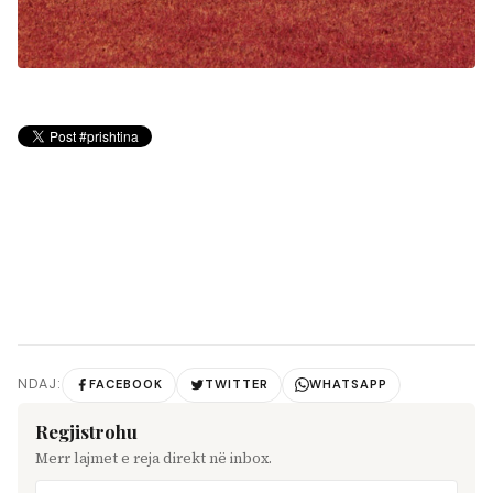
NDAJ:
FACEBOOK
TWITTER
WHATSAPP
Regjistrohu
Merr lajmet e reja direkt në inbox.