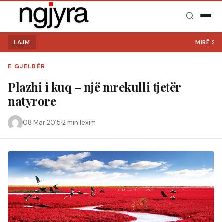
LAJM
MIRË SE VI
E GJELBËR
Plazhi i kuq – një mrekulli tjetër
natyrore
08 Mar 2015
·
2 min lexim