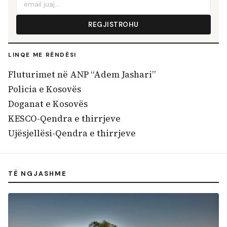
REGJISTROHU
LINQE ME RËNDËSI
Fluturimet në ANP “Adem Jashari”
Policia e Kosovës
Doganat e Kosovës
KESCO-Qendra e thirrjeve
Ujësjellësi-Qendra e thirrjeve
TË NGJASHME