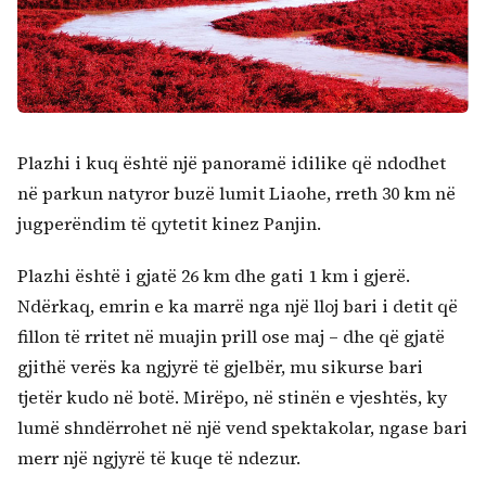
Plazhi i kuq është një panoramë idilike që ndodhet
Kërko:
në parkun natyror buzë lumit Liaohe, rreth 30 km në
jugperëndim të qytetit kinez Panjin.
Plazhi është i gjatë 26 km dhe gati 1 km i gjerë.
Ndërkaq, emrin e ka marrë nga një lloj bari i detit që
fillon të rritet në muajin prill ose maj – dhe që gjatë
gjithë verës ka ngjyrë të gjelbër, mu sikurse bari
tjetër kudo në botë. Mirëpo, në stinën e vjeshtës, ky
lumë shndërrohet në një vend spektakolar, ngase bari
merr një ngjyrë të kuqe të ndezur.