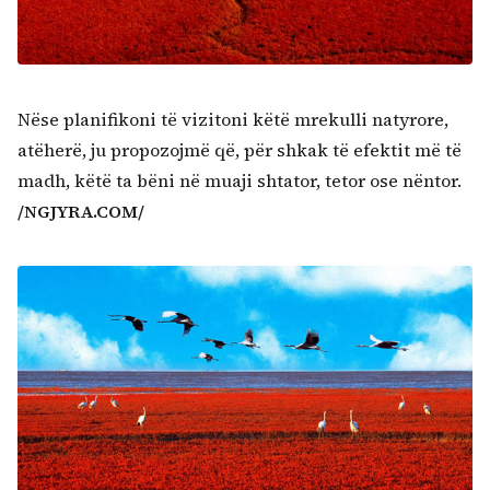
Nëse planifikoni të vizitoni këtë mrekulli natyrore,
atëherë, ju propozojmë që, për shkak të efektit më të
madh, këtë ta bëni në muaji shtator, tetor ose nëntor.
/NGJYRA.COM/