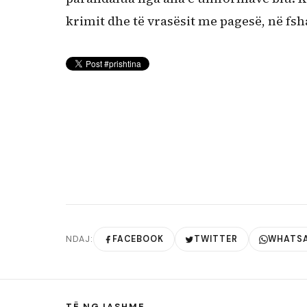
krimit dhe të vrasësit me pagesë, në fsh
NDAJ:
FACEBOOK
TWITTER
WHATS
TË NGJASHME