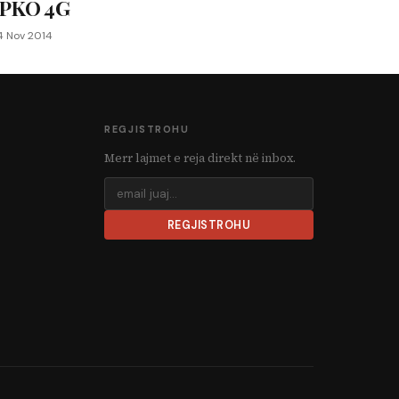
IPKO 4G
4 Nov 2014
REGJISTROHU
Merr lajmet e reja direkt në inbox.
REGJISTROHU