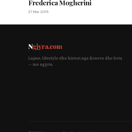
Frederica Mogherini
27 Mar 2015
N
gjyra.com
Lajme, lifestyle dhe histori nga Kosova dhe bota
— me ngjyra.