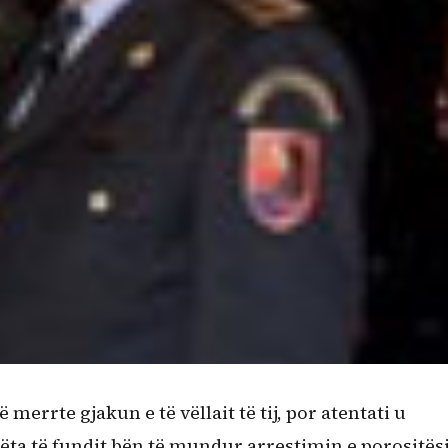
 merrte gjakun e të vëllait të tij, por atentati u
ta të fundit bën të mundur arrestimin e porositësi