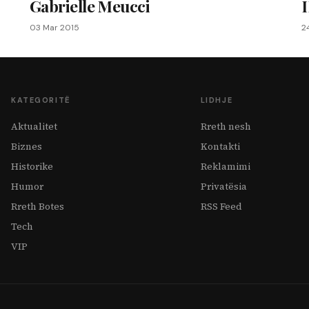
Gabrielle Meucci
03 Mar 2015
2
KATEGORITË
LIDHJE
Aktualitet
Rreth nesh
Biznes
Kontakti
Historike
Reklamimi
Humor
Privatësia
Rreth Botes
RSS Feed
Tech
VIP