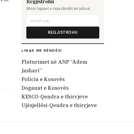
Regjistrohu
Merr lajmet e reja direkt në inbox.
REGJISTROHU
LINQE ME RËNDËSI
Fluturimet në ANP “Adem
Jashari”
Policia e Kosovës
Doganat e Kosovës
KESCO-Qendra e thirrjeve
Ujësjellësi-Qendra e thirrjeve