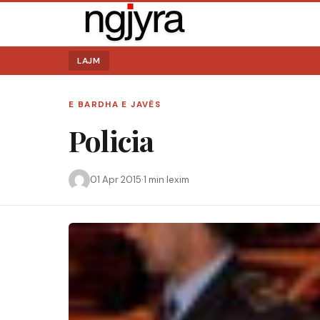
LAJM
E BARDHA E JAVËS
Policia
Kërko:
01 Apr 2015
·
1 min lexim