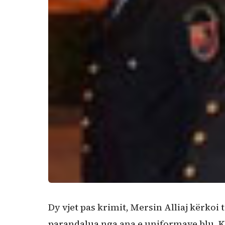
Dy vjet pas krimit, Mersin Alliaj kërkoi të
parandalua nga ana e uniformave blu. Kë