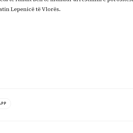
atin Lepenicë të Vlorës.
APP