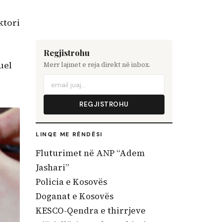
ktori
Regjistrohu
uel
Merr lajmet e reja direkt në inbox.
REGJISTROHU
LINQE ME RËNDËSI
Fluturimet në ANP “Adem
Jashari”
Policia e Kosovës
Doganat e Kosovës
KESCO-Qendra e thirrjeve