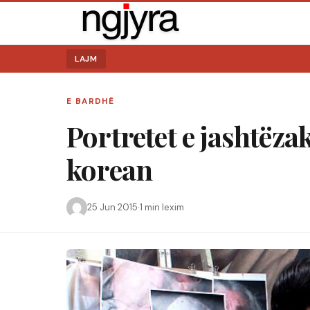
LAJM
E BARDHË
Portretet e jashtëza
korean
25 Jun 2015
·
1 min lexim