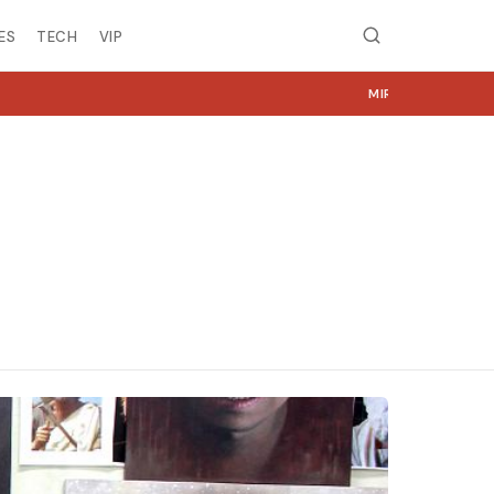
ES
TECH
VIP
MIRË SE VINI NË NGJYRA.COM