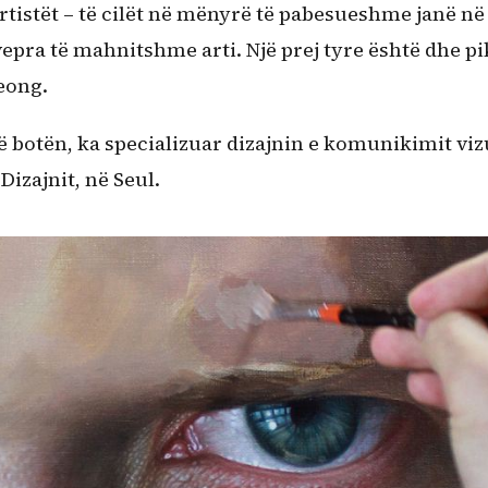
artistët – të cilët në mënyrë të pabesueshme janë në
vepra të mahnitshme arti. Një prej tyre është dhe pi
eong.
 botën, ka specializuar dizajnin e komunikimit viz
Dizajnit, në Seul.