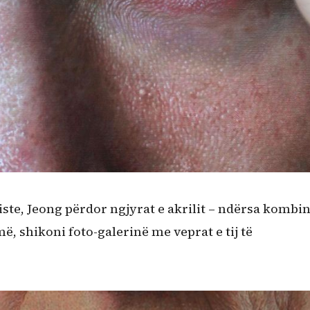
aliste, Jeong përdor ngjyrat e akrilit – ndërsa kombi
ë, shikoni foto-galerinë me veprat e tij të