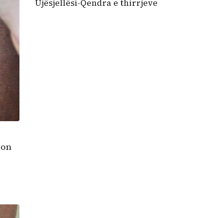
Ujësjellësi-Qendra e thirrjeve
non