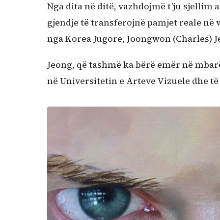
Nga dita në ditë, vazhdojmë t’ju sjellim 
gjendje të transferojnë pamjet reale në 
nga Korea Jugore, Joongwon (Charles) J
Jeong, që tashmë ka bërë emër në mbarë
në Universitetin e Arteve Vizuele dhe të 