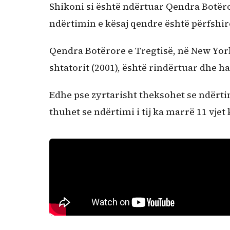
Shikoni si është ndërtuar Qendra Botëro
ndërtimin e kësaj qendre është përfshir
Qendra Botërore e Tregtisë, në New York,
shtatorit (2001), është rindërtuar dhe ha
Edhe pse zyrtarisht theksohet se ndërtim
thuhet se ndërtimi i tij ka marrë 11 vjet