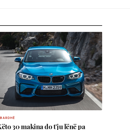
 BARDHË
ëto 30 makina do t’ju lënë pa