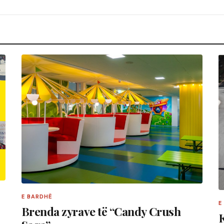
E BARDHË
E
Brenda zyrave të “Candy Crush
K