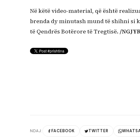
Në këtë video-material, që është realiz
brenda dy minutash mund të shihni si ka 
të Qendrës Botërore të Tregtisë.
/NGJY
NDAJ:
FACEBOOK
TWITTER
WHATS