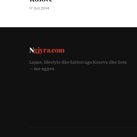
17 Oct 2014
N
gjyra.com
Lajme, lifestyle dhe histori nga Kosova dhe bota
— me ngjyra.