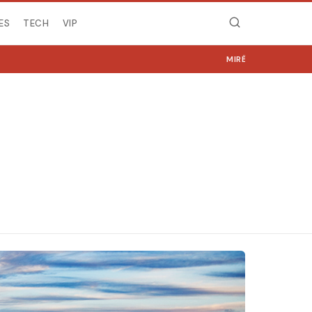
ES
TECH
VIP
MIRË SE VINI NË NGJYRA.C