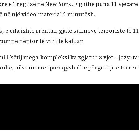
re e Tregtisë në New York. E gjithë puna 11 vjeçare
ë në një video-material 2 minutësh.
 e cila ishte rrënuar gjatë sulmeve terroriste të 11
pur në nëntor të vitit të kaluar.
i i këtij mega-kompleksi ka zgjatur 8 vjet – jozyrta
 kohë, nëse merret paraqysh dhe përgatitja e terreni