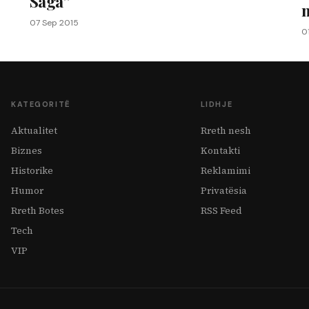
Saga”
07 Sep 2015
0
KATEGORITË
LIDHJE
Aktualitet
Rreth nesh
Biznes
Kontakti
Historike
Reklamimi
Humor
Privatësia
Rreth Botes
RSS Feed
Tech
VIP