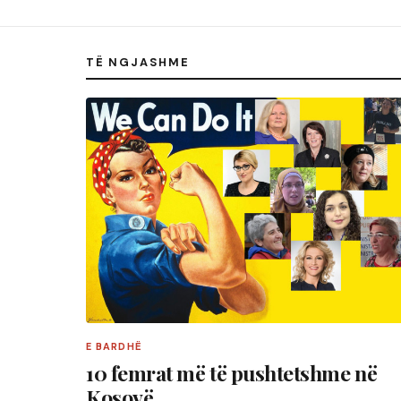
TË NGJASHME
E BARDHË
10 femrat më të pushtetshme në
Kosovë