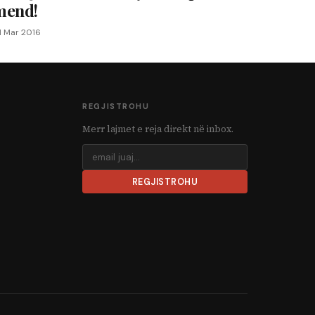
mend!
1 Mar 2016
REGJISTROHU
Merr lajmet e reja direkt në inbox.
REGJISTROHU