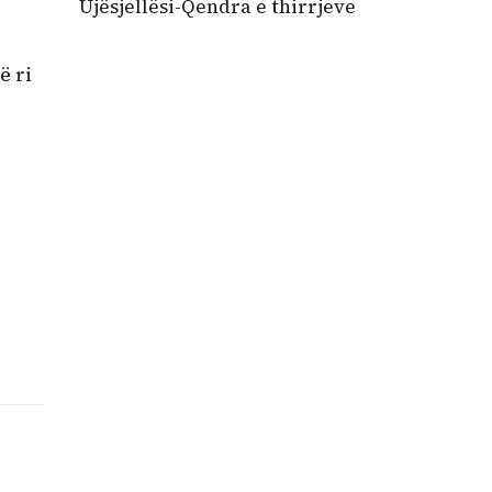
Ujësjellësi-Qendra e thirrjeve
ë ri