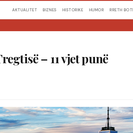
AKTUALITET
BIZNES
HISTORIKE
HUMOR
RRETH BOT
egtisë – 11 vjet punë