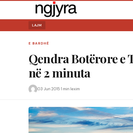
LAJM
E BARDHË
Qendra Botërore e Tr
në 2 minuta
Kërko:
03 Jun 2015
·
1 min lexim