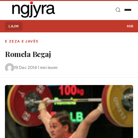
LAJM
MIRË S
E ZEZA E JAVËS
Romela Begaj
19 Dec 2014
·
1 min lexim
Kërko: