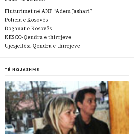
Fluturimet në ANP “Adem Jashari”
Policia e Kosovës
Doganat e Kosovës
KESCO-Qendra e thirrjeve
Ujësjellësi-Qendra e thirrjeve
TË NGJASHME