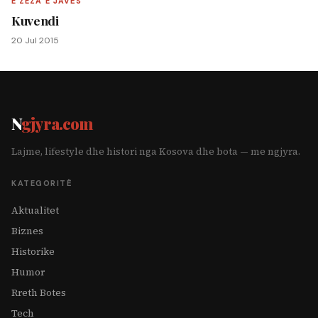
E ZEZA E JAVËS
Kuvendi
20 Jul 2015
N
gjyra.com
Lajme, lifestyle dhe histori nga Kosova dhe bota — me ngjyra.
KATEGORITË
Aktualitet
Biznes
Historike
Humor
Rreth Botes
Tech