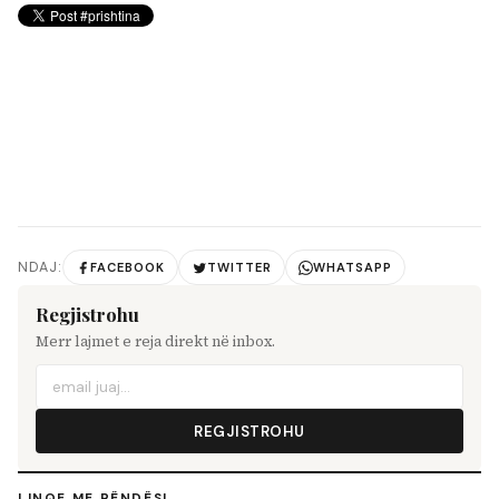
NDAJ:
FACEBOOK
TWITTER
WHATSAPP
Regjistrohu
Merr lajmet e reja direkt në inbox.
REGJISTROHU
LINQE ME RËNDËSI