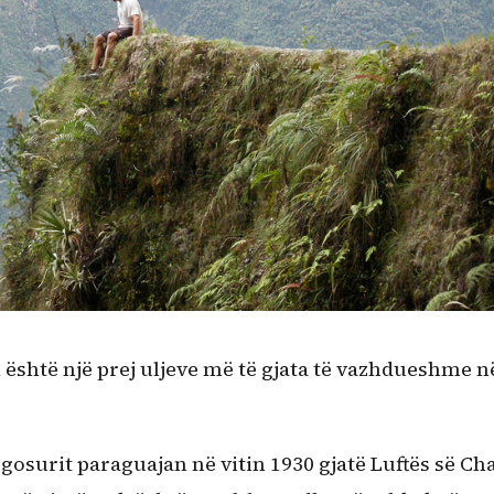
 është një prej uljeve më të gjata të vazhdueshme n
osurit paraguajan në vitin 1930 gjatë Luftës së Ch