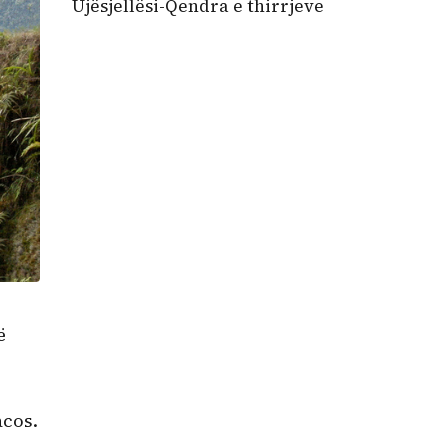
Ujësjellësi-Qendra e thirrjeve
ë
acos.