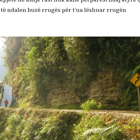
ë të ndalen buzë rrugës për t’ua lëshuar rrugën