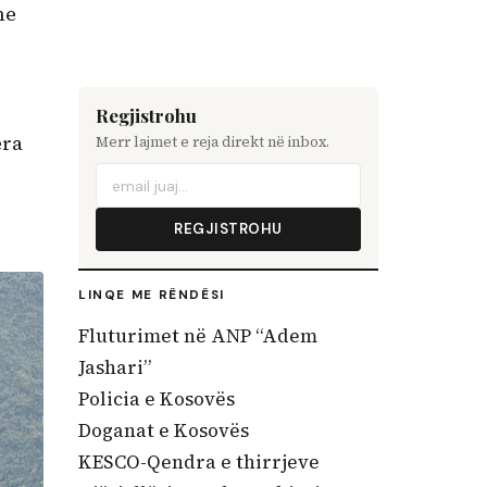
me
Regjistrohu
era
Merr lajmet e reja direkt në inbox.
REGJISTROHU
LINQE ME RËNDËSI
Fluturimet në ANP “Adem
Jashari”
Policia e Kosovës
Doganat e Kosovës
KESCO-Qendra e thirrjeve