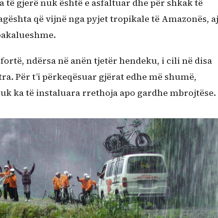
a të gjerë nuk është e asfaltuar dhe për shkak të
lagështa që vijnë nga pyjet tropikale të Amazonës, a
 pakalueshme.
ortë, ndërsa në anën tjetër hendeku, i cili në disa
tra. Për t’i përkeqësuar gjërat edhe më shumë,
nuk ka të instaluara rrethoja apo gardhe mbrojtëse.