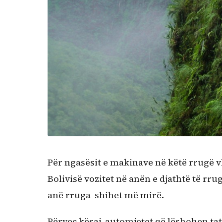
Për ngasësit e makinave në këtë rrugë vle
Bolivisë vozitet në anën e djathtë të rr
anë rruga shihet më mirë.
Përveç kësaj, automjetet që lëshohen tat