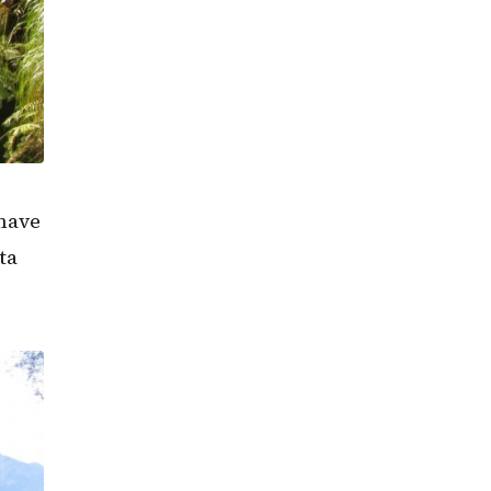
imave
ta