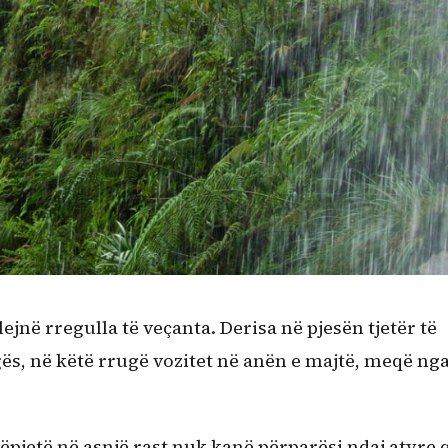
jnë rregulla të veçanta. Derisa në pjesën tjetër të
ugës, në këtë rrugë vozitet në anën e majtë, meqë nga
ëpjetë në asnjë rast nuk kanë përparësi ndaj atyre 