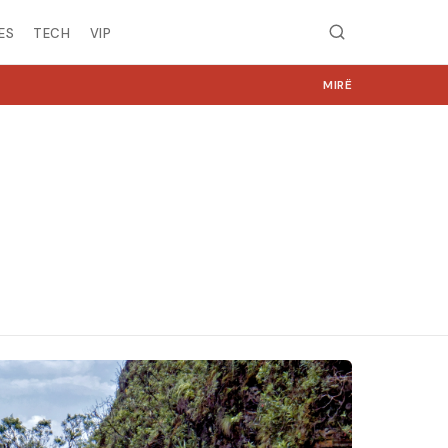
ES
TECH
VIP
MIRË SE VINI NË NGJYRA.COM