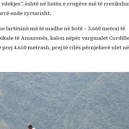
 vdekjes”, është në listën e rrugëve më të rreziksh
arrë ende zyrtarisht.
 me lartësinë më të madhe në botë – 3.660 metra) të
pikale të Amazonës, kalon nëpër vargmalet Cordill
 prej 4.650 metrash, prej të cilës përnjeherë ulet në