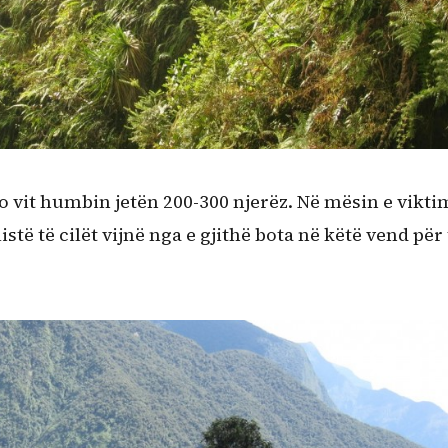
do vit humbin jetën 200-300 njerëz. Në mësin e vikt
stë të cilët vijnë nga e gjithë bota në këtë vend për 