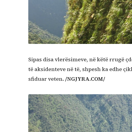
Sipas disa vlerësimeve, në këtë rrugë ç
të aksidenteve në të, shpesh ka edhe çikli
sfiduar veten.
/NGJYRA.COM/