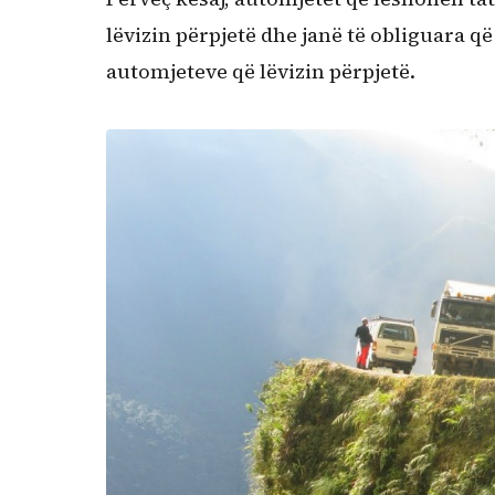
lëvizin përpjetë dhe janë të obliguara q
automjeteve që lëvizin përpjetë.