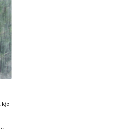
 kjo
që