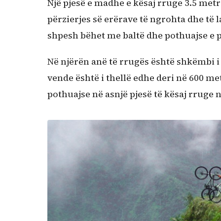
Një pjesë e madhe e kësaj rruge 3.5 metr
përzierjes së erërave të ngrohta dhe të 
shpesh bëhet me baltë dhe pothuajse e
Në njërën anë të rrugës është shkëmbi i f
vende është i thellë edhe deri në 600 me
pothuajse në asnjë pjesë të kësaj rruge 