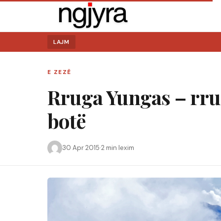
LAJM
E ZEZË
Rruga Yungas – rru
botë
30 Apr 2015
·
2 min lexim