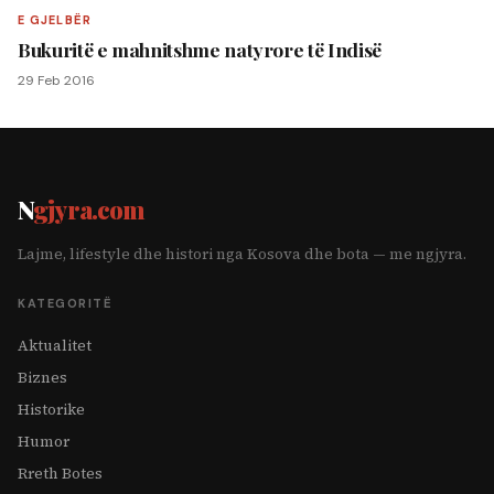
E GJELBËR
Bukuritë e mahnitshme natyrore të Indisë
29 Feb 2016
N
gjyra.com
Lajme, lifestyle dhe histori nga Kosova dhe bota — me ngjyra.
KATEGORITË
Aktualitet
Biznes
Historike
Humor
Rreth Botes