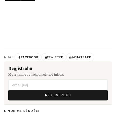
NDAJ:
FACEBOOK
TWITTER
WHATSAPP
Regjistrohu
Merr lajmet e reja direkt në inbox.
REGJISTROHU
LINQE ME RËNDËSI