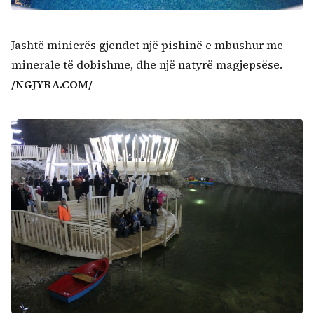
Jashtë minierës gjendet një pishinë e mbushur me
minerale të dobishme, dhe një natyrë magjepsëse.
/NGJYRA.COM/