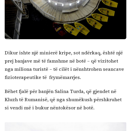
Dikur ishte një minierë kripe, sot ndërkaq, është një
prej banjave më të famshme në botë – që vizitohet
nga miliona turistë – të cilët i nënshtrohen seancave
fizioterapeutike të frymëmarrjes.
Bëhet fjalë për banjën Salina Turda, që gjendet në
Kluzh të Rumanisë, që nga shumëkush përshkruhet
si vendi më i bukur nëntokësor në botë.