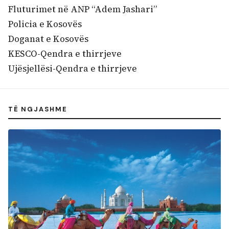
Fluturimet në ANP “Adem Jashari”
Policia e Kosovës
Doganat e Kosovës
KESCO-Qendra e thirrjeve
Ujësjellësi-Qendra e thirrjeve
TË NGJASHME