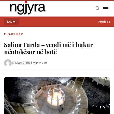
LAJM
MIRË SE VINI NË
E GJELBËR
Salina Turda – vendi më i bukur
nëntokësor në botë
17 May 2015
·
1 min lexim