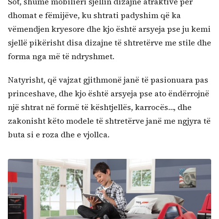
Sot, shumë mobilieri sjellin dizajne atraktive për
dhomat e fëmijëve, ku shtrati padyshim që ka
vëmendjen kryesore dhe kjo është arsyeja pse ju kemi
sjellë pikërisht disa dizajne të shtretërve me stile dhe
forma nga më të ndryshmet.
Natyrisht, që vajzat gjithmonë janë të pasionuara pas
princeshave, dhe kjo është arsyeja pse ato ëndërrojnë
një shtrat në formë të kështjellës, karrocës…, dhe
zakonisht këto modele të shtretërve janë me ngjyra të
buta si e roza dhe e vjollca.