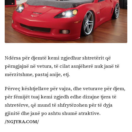
Ndërsa për djemtë kemi zgjedhur shtretërit që
përngjajnë në vetura, të cilat asnjëherë nuk janë të
mërzitshme, pastaj anije, etj.
Përveç kështjellave për vajza, dhe veturave për djem,
për fëmijët tuaj kemi zgjedh edhe dizajne tjera të
shtretërve, që mund të shfrytëzohen për të dyja
gjinitë dhe janë po ashtu shumë atraktive.
/NGJYRA.COM/