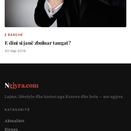
E BARDHË
E dini si janë zbuluar tangat?
30 Sep 2014
N
gjyra.com
Lajme, lifestyle dhe histori nga Kosova dhe bota — me ngjyra.
KATEGORITË
Aktualitet
Biznes