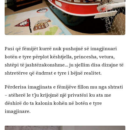
Pasi që fëmijët kurrë nuk pushojnë së imagjinuari
botën e tyre përplot kështjella, princesha, vetura,
shtëpi të jashtëzakonshme… ju sjellim disa dizajne të
shtretërve që ëndrrat e tyre i bëjnë realitet.
Përderisa imagjinata e fëmijëve fillon mu nga shtrati
– atëherë le t’ju krijojmë një privatësi ku ata me
dëshirë do ta kalonin kohën në botën e tyre
imagjinare.