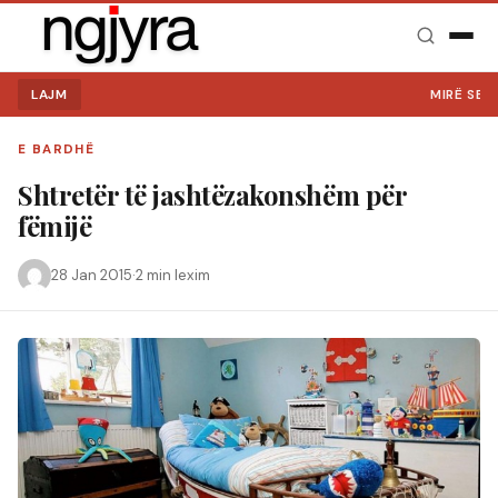
LAJM
MIRË SE VINI NË 
E BARDHË
Shtretër të jashtëzakonshëm për
fëmijë
28 Jan 2015
·
2 min lexim