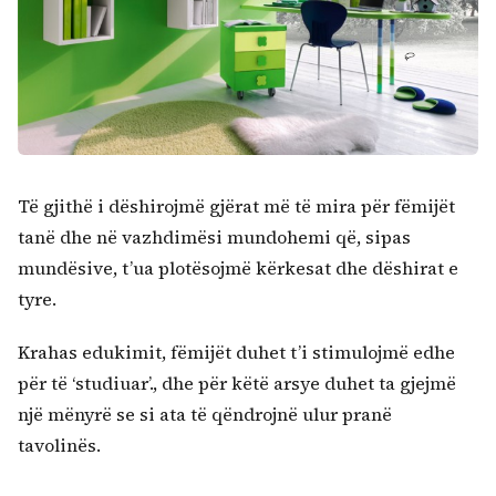
Të gjithë i dëshirojmë gjërat më të mira për fëmijët
tanë dhe në vazhdimësi mundohemi që, sipas
mundësive, t’ua plotësojmë kërkesat dhe dëshirat e
tyre.
Krahas edukimit, fëmijët duhet t’i stimulojmë edhe
për të ‘studiuar’., dhe për këtë arsye duhet ta gjejmë
një mënyrë se si ata të qëndrojnë ulur pranë
tavolinës.