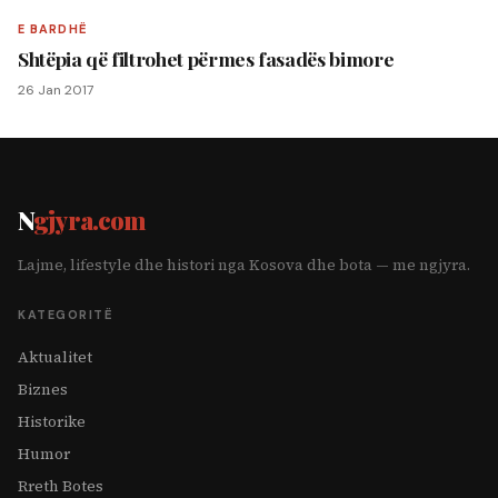
E BARDHË
Shtëpia që filtrohet përmes fasadës bimore
26 Jan 2017
N
gjyra.com
Lajme, lifestyle dhe histori nga Kosova dhe bota — me ngjyra.
KATEGORITË
Aktualitet
Biznes
Historike
Humor
Rreth Botes