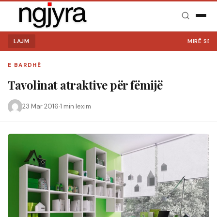
LAJM
MIRË SE VINI NË
E BARDHË
Tavolinat atraktive për fëmijë
23 Mar 2016
·
1 min lexim