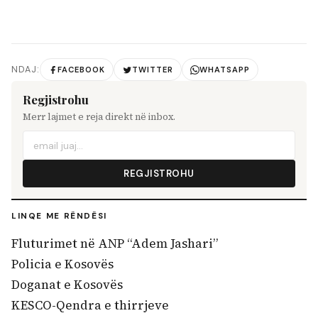
NDAJ:
FACEBOOK
TWITTER
WHATSAPP
Regjistrohu
Merr lajmet e reja direkt në inbox.
REGJISTROHU
LINQE ME RËNDËSI
Fluturimet në ANP “Adem Jashari”
Policia e Kosovës
Doganat e Kosovës
KESCO-Qendra e thirrjeve