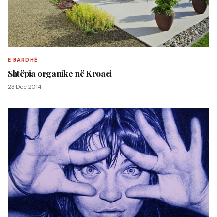
E BARDHË
Shtëpia organike në Kroaci
23 Dec 2014