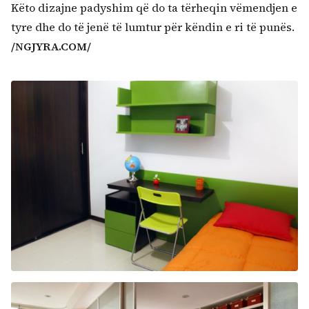
Këto dizajne padyshim që do ta tërheqin vëmendjen e
tyre dhe do të jenë të lumtur për këndin e ri të punës.
/NGJYRA.COM/