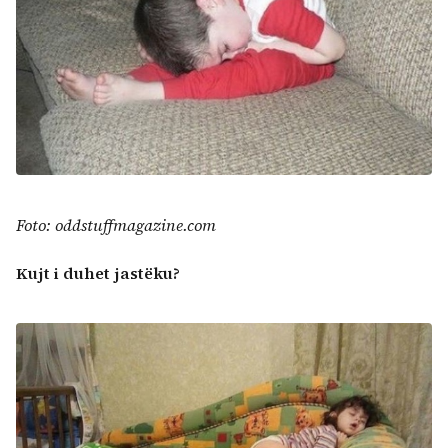
Foto: oddstuffmagazine.com
Kujt i duhet jastëku?