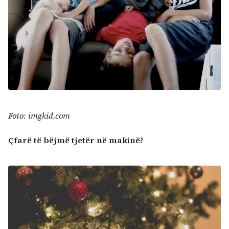
Foto: imgkid.com
Çfarë të bëjmë tjetër në makinë?