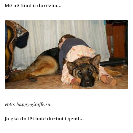
Më në fund u dorëzua…
Foto: happy-giraffe.ru
Ja çka do të thotë durimi i qenit…