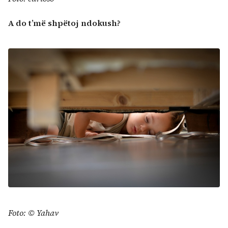
A do t’më shpëtoj ndokush?
Foto: © Yahav