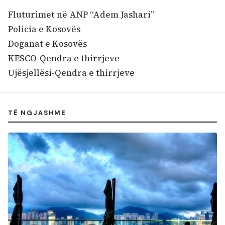
Fluturimet në ANP “Adem Jashari”
Policia e Kosovës
Doganat e Kosovës
KESCO-Qendra e thirrjeve
Ujësjellësi-Qendra e thirrjeve
TË NGJASHME