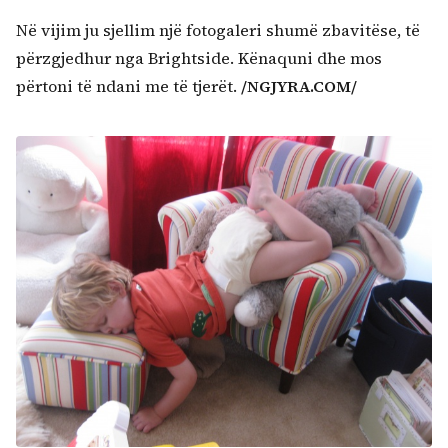
Në vijim ju sjellim një fotogaleri shumë zbavitëse, të
përzgjedhur nga Brightside. Kënaquni dhe mos
përtoni të ndani me të tjerët.
/NGJYRA.COM/
Kërko: