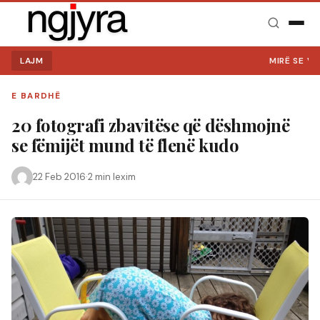
LAJM
MIRË SE VINI NË 
E BARDHË
20 fotografi zbavitëse që dëshmojnë
se fëmijët mund të flenë kudo
22 Feb 2016
·
2 min lexim