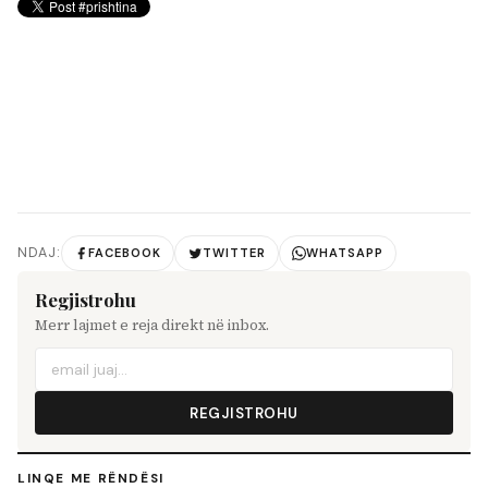
NDAJ:
FACEBOOK
TWITTER
WHATSAPP
Regjistrohu
Merr lajmet e reja direkt në inbox.
REGJISTROHU
LINQE ME RËNDËSI