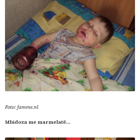
Foto: famme.nl
Mbidoza me marmelatë…