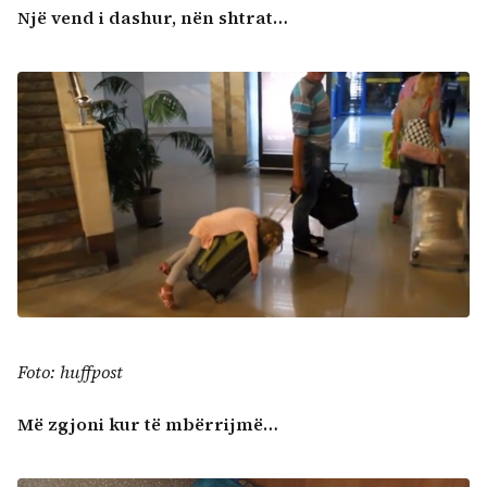
Një vend i dashur, nën shtrat…
Foto: huffpost
Më zgjoni kur të mbërrijmë…