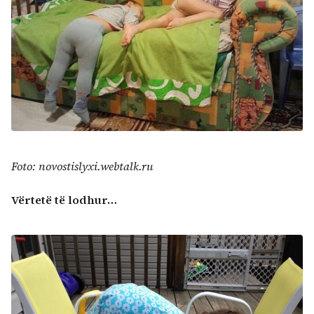
Foto: novostislyxi.webtalk.ru
Vërtetë të lodhur…