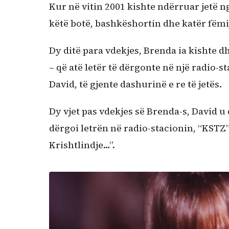
Kur në vitin 2001 kishte ndërruar jetë 
këtë botë, bashkëshortin dhe katër fëmij
Dy ditë para vdekjes, Brenda ia kishte dh
– që atë letër të dërgonte në një radio-
David, të gjente dashurinë e re të jetës.
Dy vjet pas vdekjes së Brenda-s, David 
dërgoi letrën në radio-stacionin, “KSTZ”
Krishtlindje…”.