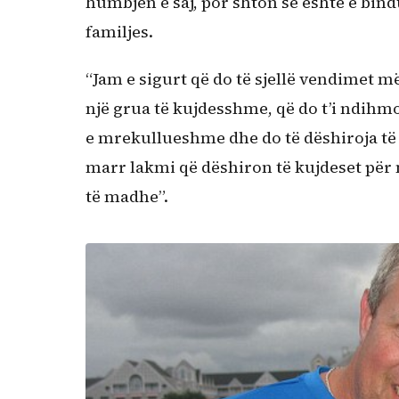
humbjen e saj, por shton se është e bindu
familjes.
“Jam e sigurt që do të sjellë vendimet m
një grua të kujdesshme, që do t’i ndihmoj
e mrekullueshme dhe do të dëshiroja të ki
marr lakmi që dëshiron të kujdeset për 
të madhe”.