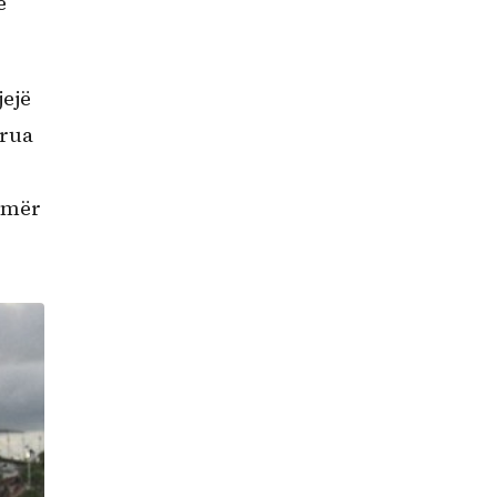
ë
jejë
grua
zemër