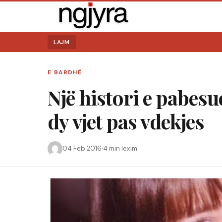
LAJM
E BARDHË
Një histori e pabesu
dy vjet pas vdekjes
04 Feb 2016
·
4 min lexim