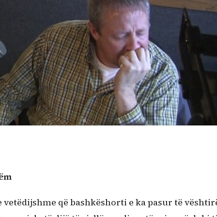
hëm
e vetëdijshme që bashkëshorti e ka pasur të vështir