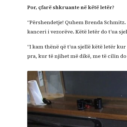
Por, çfarë shkruante në këtë letër?
“Përshendetje! Quhem Brenda Schmitz. K
kanceri i vezorëve. Këtë letër do t’ua sjel
“I kam thënë që t’ua sjellë këtë letër kur
pra, kur të njihet më dikë, me të cilin do 