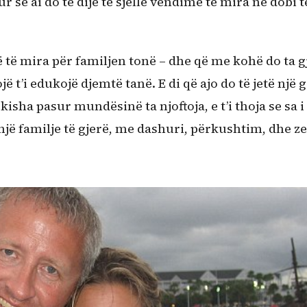
r se ai do të dijë të sjellë vendime të mira në dobi t
ë të mira për familjen tonë – dhe që me kohë do ta g
ë t’i edukojë djemtë tanë. E di që ajo do të jetë një 
sha pasur mundësinë ta njoftoja, e t’i thoja se sa i
një familje të gjerë, me dashuri, përkushtim, dhe 