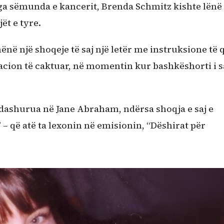
nga sëmunda e kancerit, Brenda Schmitz kishte lënë
ët e tyre.
ënë një shoqeje të saj një letër me instruksione të 
stacion të caktuar, në momentin kur bashkëshorti i s
u dashurua në Jane Abraham, ndërsa shoqja e saj e
 – që atë ta lexonin në emisionin, “Dëshirat për