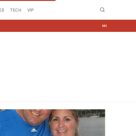
ES
TECH
VIP
MIRË SE VINI NË NGJYRA.COM