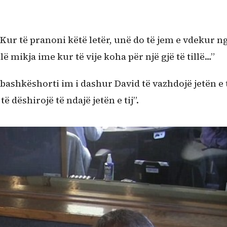
ur të pranoni këtë letër, unë do të jem e vdekur n
lë mikja ime kur të vije koha për një gjë të tillë…”
 bashkëshorti im i dashur David të vazhdojë jetën e t
të dëshirojë të ndajë jetën e tij”.