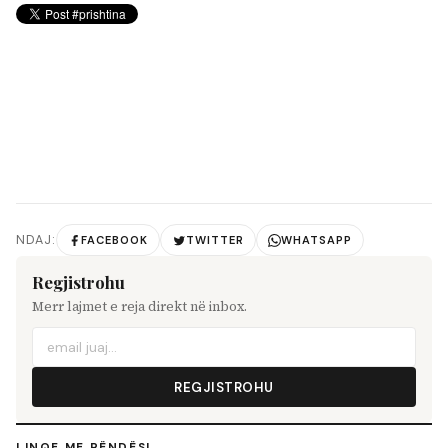
NDAJ:
FACEBOOK
TWITTER
WHATSAPP
Regjistrohu
Merr lajmet e reja direkt në inbox.
REGJISTROHU
LINQE ME RËNDËSI