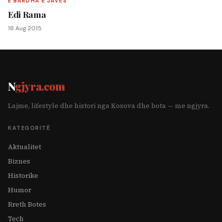
E BARDHA E JAVËS
Edi Rama
18 Aug 2015
N
gjyra.com
Lajme, lifestyle dhe histori nga Kosova dhe bota — me ngjyra.
KATEGORITË
Aktualitet
Biznes
Historike
Humor
Rreth Botes
Tech