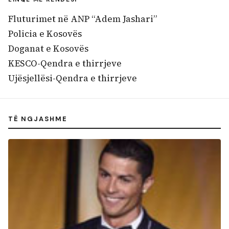
Fluturimet në ANP “Adem Jashari”
Policia e Kosovës
Doganat e Kosovës
KESCO-Qendra e thirrjeve
Ujësjellësi-Qendra e thirrjeve
TË NGJASHME