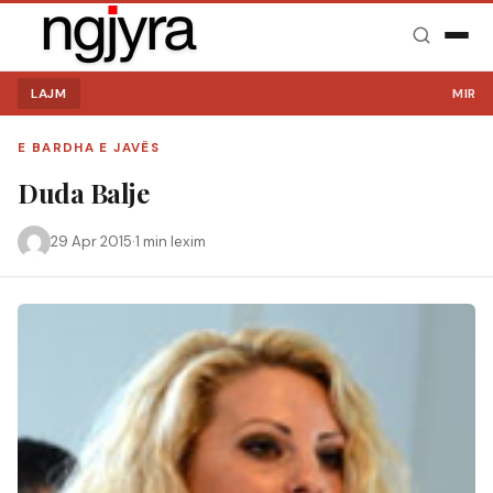
LAJM
MIRË SE
E BARDHA E JAVËS
Duda Balje
29 Apr 2015
·
1 min lexim
Kërko: