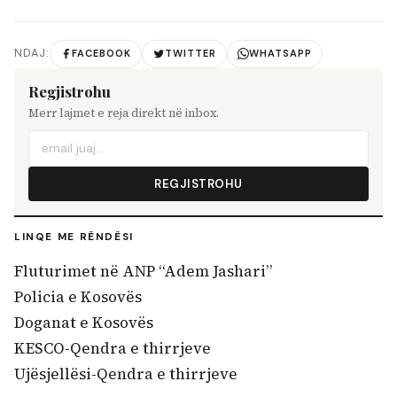
NDAJ:
FACEBOOK
TWITTER
WHATSAPP
Regjistrohu
Merr lajmet e reja direkt në inbox.
REGJISTROHU
LINQE ME RËNDËSI
Fluturimet në ANP “Adem Jashari”
Policia e Kosovës
Doganat e Kosovës
KESCO-Qendra e thirrjeve
Ujësjellësi-Qendra e thirrjeve