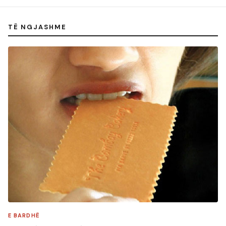
TË NGJASHME
E BARDHË