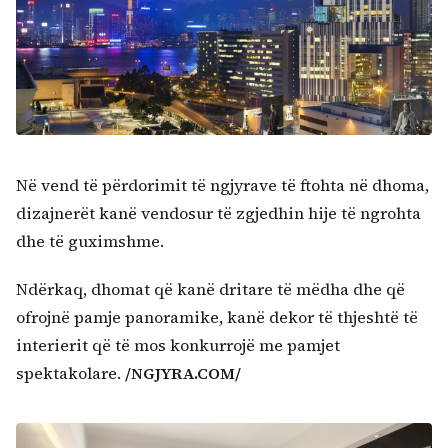
Në vend të përdorimit të ngjyrave të ftohta në dhoma,
dizajnerët kanë vendosur të zgjedhin hije të ngrohta
dhe të guximshme.
Ndërkaq, dhomat që kanë dritare të mëdha dhe që
ofrojnë pamje panoramike, kanë dekor të thjeshtë të
interierit që të mos konkurrojë me pamjet
spektakolare.
/NGJYRA.COM/