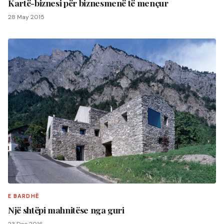
Kartë-biznesi për biznesmenë të mençur
28 May 2015
E BARDHË
Një shtëpi mahnitëse nga guri
23 Dec 2016