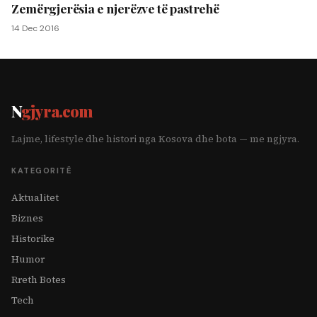
Zemërgjerësia e njerëzve të pastrehë
14 Dec 2016
N
gjyra.com
Lajme, lifestyle dhe histori nga Kosova dhe bota — me ngjyra.
KATEGORITË
Aktualitet
Biznes
Historike
Humor
Rreth Botes
Tech