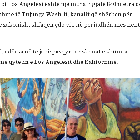
 of Los Angeles) është një mural i gjatë 840 metra q
dshme të Tujunga Wash-it, kanalit që shërben për
ë zakonisht shfaqen çdo vit, në periudhën mes nënt
ë, ndërsa në të janë pasqyruar skenat e shumta
 me qytetin e Los Angelesit dhe Kaliforninë.