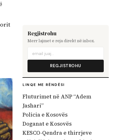
ë
orit
Regjistrohu
Merr lajmet e reja direkt në inbox.
REGJISTROHU
LINQE ME RËNDËSI
Fluturimet në ANP “Adem
Jashari”
Policia e Kosovës
Doganat e Kosovës
KESCO-Qendra e thirrjeve