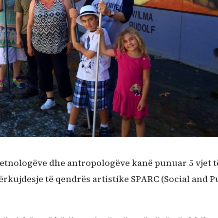
, etnologëve dhe antropologëve kanë punuar 5 vjet t
përkujdesje të qendrës artistike SPARC (Social and P