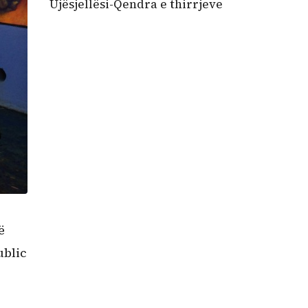
Ujësjellësi-Qendra e thirrjeve
ë
ublic