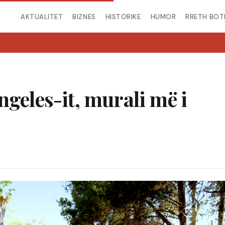
AKTUALITET
BIZNES
HISTORIKE
HUMOR
RRETH BOT
ngeles-it, murali më i