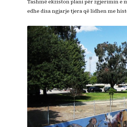
Tashmë ekziston plani për zgjerimin e 
edhe disa ngjarje tjera që lidhen me hi