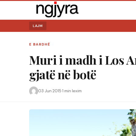
LAJM
E BARDHË
Muri i madh i Los A
gjatë në botë
03 Jun 2015
·
1 min lexim