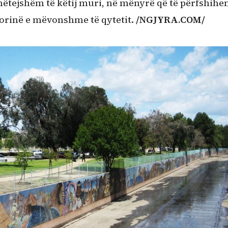
mëtejshëm të këtij muri, në mënyrë që të përfshihe
storinë e mëvonshme të qytetit.
/NGJYRA.COM/