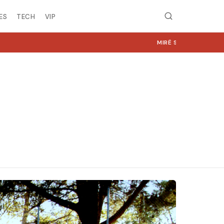
ES
TECH
VIP
MIRË SE VINI NË NGJYRA.COM