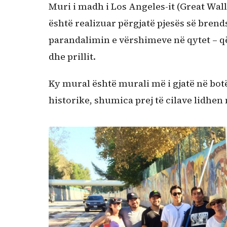
Muri i madh i Los Angeles-it (Great Wall
është realizuar përgjatë pjesës së bren
parandalimin e vërshimeve në qytet – q
dhe prillit.
Ky mural është murali më i gjatë në bot
historike, shumica prej të cilave lidhen