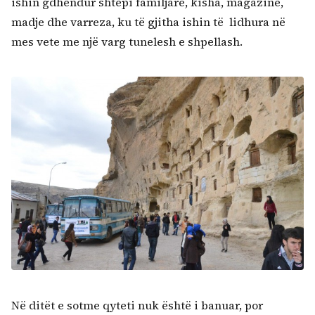
ishin gdhendur shtëpi familjare, kisha, magazine,
madje dhe varreza, ku të gjitha ishin të lidhura në
mes vete me një varg tunelesh e shpellash.
Në ditët e sotme qyteti nuk është i banuar, por