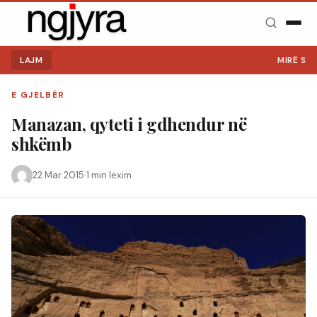
LAJM
MIRË SE VIN
E GJELBËR
Manazan, qyteti i gdhendur në
shkëmb
22 Mar 2015
·
1 min lexim