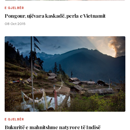
E GJELBËR
Pongour, ujëvara kaskadë, perla e Vietnamit
08 Oct 2015
E GJELBËR
Bukuritë e mahnitshme natyrore të Indisë