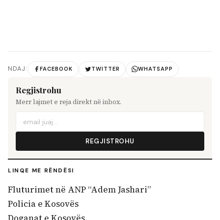
NDAJ:
FACEBOOK
TWITTER
WHATSAPP
Regjistrohu
Merr lajmet e reja direkt në inbox.
REGJISTROHU
LINQE ME RËNDËSI
Fluturimet në ANP “Adem Jashari”
Policia e Kosovës
Doganat e Kosovës