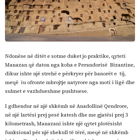
Ndonëse në ditët e sotme duket jo praktike, qyteti
Manazan që daton nga koha e Perandorisë Bizantine,
dikur ishte një strehë e përkryer për banorët e tij,
meqë iu ofronte mbrojtje natyrore nga moti i ligë dhe
Kërko:
sulmet e vazhdueshme pushtuese.
I gdhendur në një shkëmb në Anadollinë Qendrore,
në një lartësi prej pesë katesh dhe me gjatësi prej 3
kilometrash, Manazani ishte një qytet plotësisht
funksional për një shekull të tërë, meqë në shkëmb