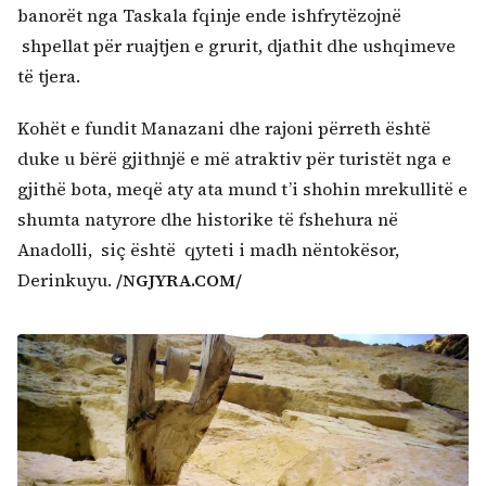
banorët nga Taskala fqinje ende ishfrytëzojnë
shpellat për ruajtjen e grurit, djathit dhe ushqimeve
të tjera.
Kohët e fundit Manazani dhe rajoni përreth është
duke u bërë gjithnjë e më atraktiv për turistët nga e
gjithë bota, meqë aty ata mund t’i shohin mrekullitë e
shumta natyrore dhe historike të fshehura në
Anadolli, siç është qyteti i madh nëntokësor,
Derinkuyu.
/NGJYRA.COM/