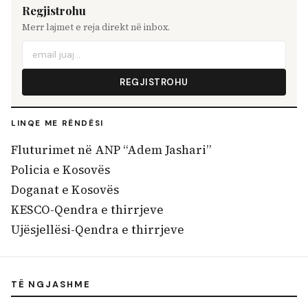
Regjistrohu
Merr lajmet e reja direkt në inbox.
REGJISTROHU
LINQE ME RËNDËSI
Fluturimet në ANP “Adem Jashari”
Policia e Kosovës
Doganat e Kosovës
KESCO-Qendra e thirrjeve
Ujësjellësi-Qendra e thirrjeve
TË NGJASHME