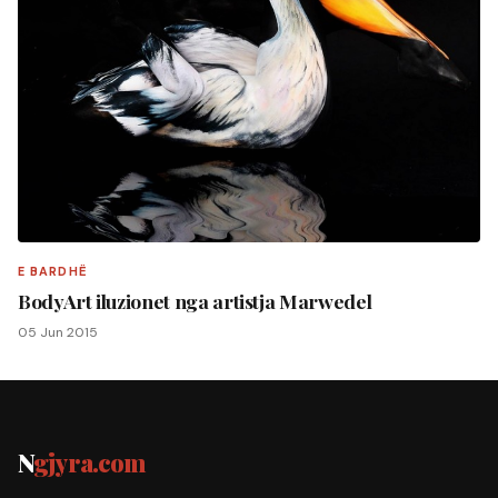
E BARDHË
BodyArt iluzionet nga artistja Marwedel
05 Jun 2015
N
gjyra.com