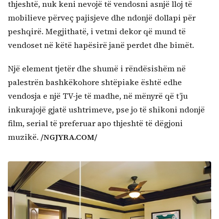
thjeshtë, nuk keni nevojë të vendosni asnjë lloj të
mobilieve përveç pajisjeve dhe ndonjë dollapi për
peshqirë. Megjithatë, i vetmi dekor që mund të
vendoset në këtë hapësirë janë perdet dhe bimët.
Një element tjetër dhe shumë i rëndësishëm në
palestrën bashkëkohore shtëpiake është edhe
vendosja e një TV-je të madhe, në mënyrë që t’ju
inkurajojë gjatë ushtrimeve, pse jo të shikoni ndonjë
film, serial të preferuar apo thjeshtë të dëgjoni
muzikë.
/NGJYRA.COM/