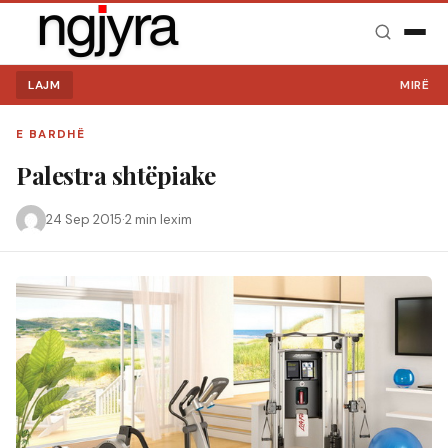
LAJM
MIRË SE VI
E BARDHË
Palestra shtëpiake
24 Sep 2015
·
2 min lexim