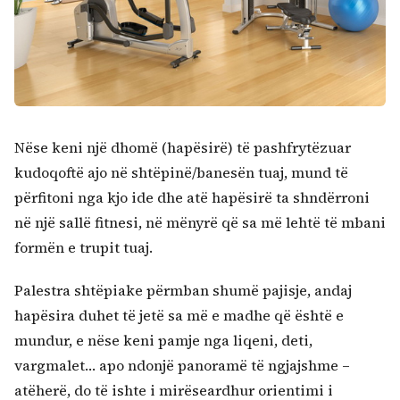
Nëse keni një dhomë (hapësirë) të pashfrytëzuar
kudoqoftë ajo në shtëpinë/banesën tuaj, mund të
përfitoni nga kjo ide dhe atë hapësirë ta shndërroni
Kërko:
në një sallë fitnesi, në mënyrë që sa më lehtë të mbani
formën e trupit tuaj.
Palestra shtëpiake përmban shumë pajisje, andaj
hapësira duhet të jetë sa më e madhe që është e
mundur, e nëse keni pamje nga liqeni, deti,
vargmalet… apo ndonjë panoramë të ngjajshme –
atëherë, do të ishte i mirëseardhur orientimi i