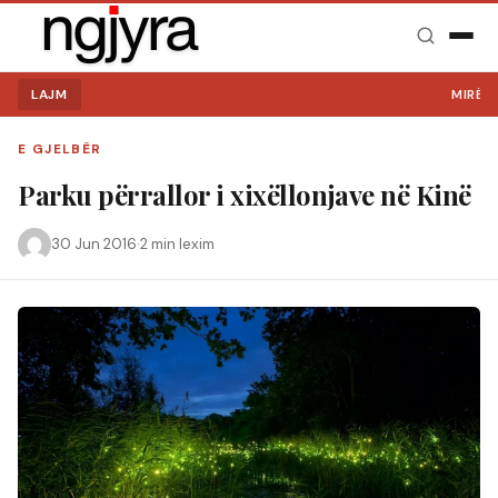
LAJM
MIRË SE 
E GJELBËR
Parku përrallor i xixëllonjave në Kinë
30 Jun 2016
·
2 min lexim