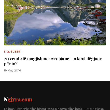
E GJELBËR
20 vende të magjishme evropiane – a keni dëgjuar
për to?
19 May 2016
N
gjyra.com
Lajme, lifestyle dhe histori nga Kosova dhe bota — me ngjyra.