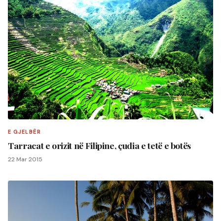
E GJELBËR
Tarracat e orizit në Filipine, çudia e tetë e botës
22 Mar 2015