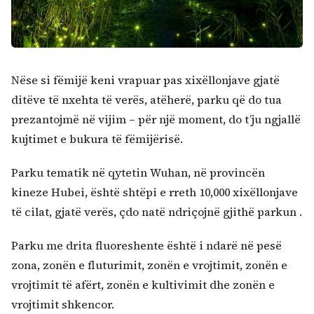
Nëse si fëmijë keni vrapuar pas xixëllonjave gjatë
Kërko:
ditëve të nxehta të verës, atëherë, parku që do tua
prezantojmë në vijim – për një moment, do t’ju ngjallë
kujtimet e bukura të fëmijërisë.
Parku tematik në qytetin Wuhan, në provincën
kineze Hubei, është shtëpi e rreth 10,000 xixëllonjave
të cilat, gjatë verës, çdo natë ndriçojnë gjithë parkun .
Parku me drita fluoreshente është i ndarë në pesë
zona, zonën e fluturimit, zonën e vrojtimit, zonën e
vrojtimit të afërt, zonën e kultivimit dhe zonën e
vrojtimit shkencor.