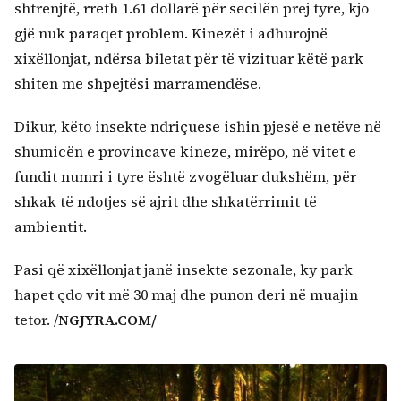
shtrenjtë, rreth 1.61 dollarë për secilën prej tyre, kjo
gjë nuk paraqet problem. Kinezët i adhurojnë
xixëllonjat, ndërsa biletat për të vizituar këtë park
shiten me shpejtësi marramendëse.
Dikur, këto insekte ndriçuese ishin pjesë e netëve në
shumicën e provincave kineze, mirëpo, në vitet e
fundit numri i tyre është zvogëluar dukshëm, për
shkak të ndotjes së ajrit dhe shkatërrimit të
ambientit.
Pasi që xixëllonjat janë insekte sezonale, ky park
hapet çdo vit më 30 maj dhe punon deri në muajin
tetor. /
NGJYRA.COM/