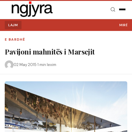
LAJM
MIRË SE 
E BARDHË
Pavijoni mahnitës i Marsejit
02 May 2015
·
1 min lexim