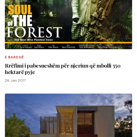
E BARDHË
Rrëfimi i pabesueshëm për njeriun që mbolli 550
hektarë pyje
26 Jan 2017