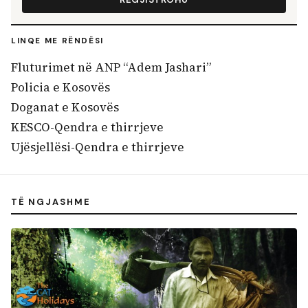
LINQE ME RËNDËSI
Fluturimet në ANP “Adem Jashari”
Policia e Kosovës
Doganat e Kosovës
KESCO-Qendra e thirrjeve
Ujësjellësi-Qendra e thirrjeve
TË NGJASHME