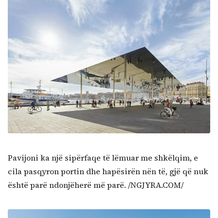
Pavijoni ka një sipërfaqe të lëmuar me shkëlqim, e
cila pasqyron portin dhe hapësirën nën të, gjë që nuk
është parë ndonjëherë më parë. /NGJYRA.COM/