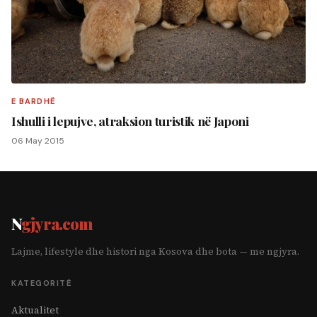
E BARDHË
Ishulli i lepujve, atraksion turistik në Japoni
06 May 2015
N
gjyra.com
Lajme, lifestyle dhe histori nga Kosova dhe bota — me ngjyra.
KATEGORITË
Aktualitet