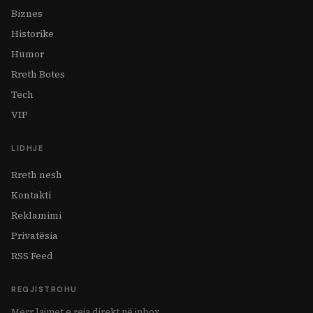
Biznes
Historike
Humor
Rreth Botes
Tech
VIP
LIDHJE
Rreth nesh
Kontakti
Reklamimi
Privatësia
RSS Feed
REGJISTROHU
Merr lajmet e reja direkt në inbox.