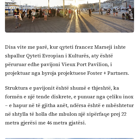
Kërko:
Disa vite me parë, kur qyteti francez Marseji ishte
shpallur Qyteti Evropian i Kulturës, aty është
përuruar edhe pavijoni Vieux Port Pavilion, i
projektuar nga byroja projektuese Foster + Partners.
Struktura e pavijonit është shumë e thjeshtë, ka
formën e një tende diskrete, e punuar nga çeliku inox
– e hapur në të gjitha anët, ndërsa është e mbështetur
në shtylla të holla dhe mbulon një sipërfaqe prej 22
metra gjerësi me 46 metra gjatësi.