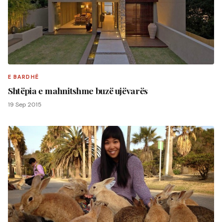
E BARDHË
Shtëpia e mahnitshme buzë ujëvarës
19 Sep 2015