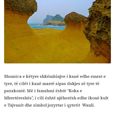
Kërko:
Shumica e këtyre shkëmbinjve i kanë edhe emrat e
tyre, të cilët i kanë marrë sipas dukjes së tyre të
pazakontë. Më i famshmi është “Koka e
Mbretëreshës”, i cili është njëherësh edhe ikonë kult
e Tajvanit dhe simbol jozyrtar i qytetit Wanli.