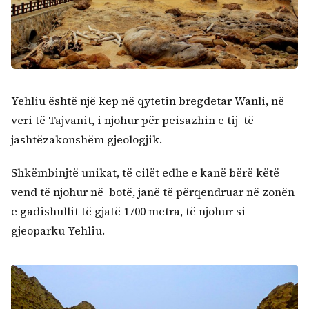
Yehliu është një kep në qytetin bregdetar Wanli, në
veri të Tajvanit, i njohur për peisazhin e tij të
jashtëzakonshëm gjeologjik.
Shkëmbinjtë unikat, të cilët edhe e kanë bërë këtë
vend të njohur në botë, janë të përqendruar në zonën
e gadishullit të gjatë 1700 metra, të njohur si
gjeoparku Yehliu.