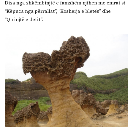
Disa nga shkëmbinjtë e famshëm njihen me emrat si
“Këpuca nga përrallat”, “Kosherja e bletës” dhe
“Qirinjtë e detit”.