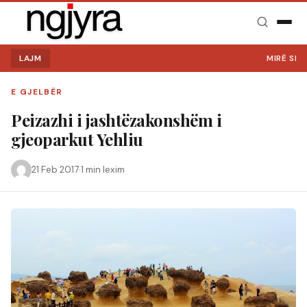
LAJM
MIRË SE VINI N
E GJELBËR
Peizazhi i jashtëzakonshëm i
gjeoparkut Yehliu
21 Feb 2017
·
1 min lexim