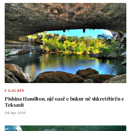
E GJELBËR
Pishina Hamilton, një oazë e bukur në shkretëtirën e
Teksasit
08 Apr 2015