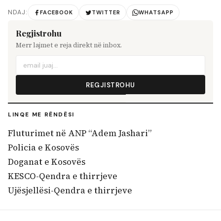
NDAJ:
FACEBOOK
TWITTER
WHATSAPP
Regjistrohu
Merr lajmet e reja direkt në inbox.
REGJISTROHU
LINQE ME RËNDËSI
Fluturimet në ANP “Adem Jashari”
Policia e Kosovës
Doganat e Kosovës
KESCO-Qendra e thirrjeve
Ujësjellësi-Qendra e thirrjeve