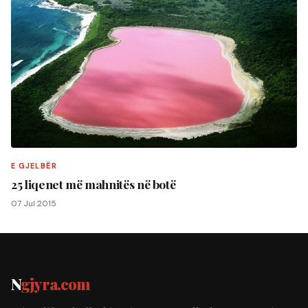
E GJELBËR
25 liqenet më mahnitës në botë
07 Jul 2015
N
gjyra.com