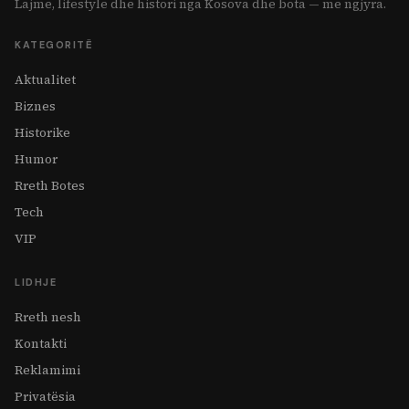
Lajme, lifestyle dhe histori nga Kosova dhe bota — me ngjyra.
KATEGORITË
Aktualitet
Biznes
Historike
Humor
Rreth Botes
Tech
VIP
LIDHJE
Rreth nesh
Kontakti
Reklamimi
Privatësia