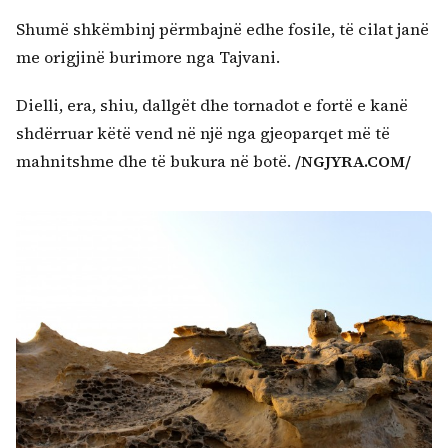
Shumë shkëmbinj përmbajnë edhe fosile, të cilat janë
me origjinë burimore nga Tajvani.
Dielli, era, shiu, dallgët dhe tornadot e fortë e kanë
shdërruar këtë vend në një nga gjeoparqet më të
mahnitshme dhe të bukura në botë.
/NGJYRA.COM/