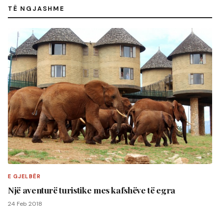
TË NGJASHME
E GJELBËR
Një aventurë turistike mes kafshëve të egra
24 Feb 2018