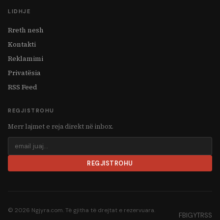
LIDHJE
Rreth nesh
Kontakti
Reklamimi
Privatësia
RSS Feed
REGJISTROHU
Merr lajmet e reja direkt në inbox.
REGJISTROHU
© 2026 Ngjyra.com. Të gjitha të drejtat e rezervuara.
FB
IG
YT
RSS