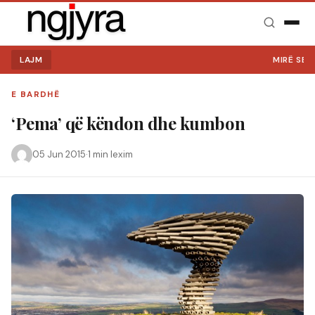
LAJM
MIRË SE V
E BARDHË
‘Pema’ që këndon dhe kumbon
05 Jun 2015
·
1 min lexim
Kërko: