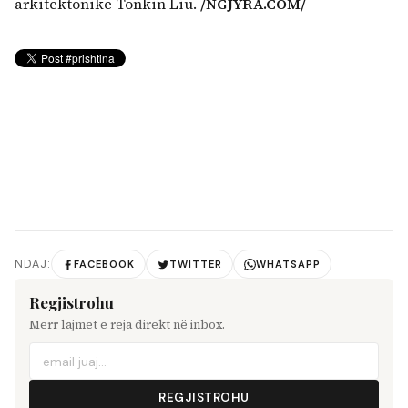
arkitektonike Tonkin Liu.
/NGJYRA.COM/
NDAJ:
FACEBOOK
TWITTER
WHATSAPP
Regjistrohu
Merr lajmet e reja direkt në inbox.
REGJISTROHU