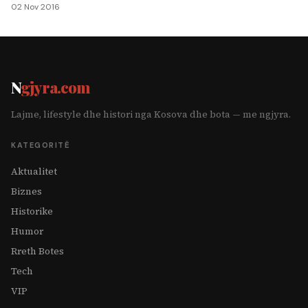
02 Nov 2016
N
gjyra.com
Lajme, lifestyle dhe histori nga Kosova dhe bota — me ngjyra.
KATEGORITË
Aktualitet
Biznes
Historike
Humor
Rreth Botes
Tech
VIP