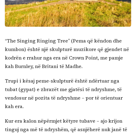
“The Singing Ringing Tree” (Pema që këndon dhe
kumbon) është një skulpturë muzikore që gjendet në
kodrën e rrahur nga era në Crown Point, me pamje
kah Burnley, në Britani të Madhe.
Trupi i kësaj peme-skulpturë është ndërtuar nga
tubat (gypat) e zbrazët me gjatësi të ndryshme, të
vendosur në pozita të ndryshme – por të orientuar
kah era.
Kur era kalon nëpërmjet këtyre tubave – ajo krijon
tinguj nga më të ndryshëm, që asnjëherë nuk janë të