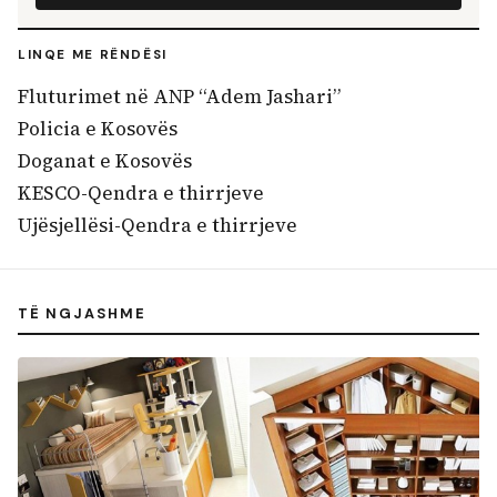
LINQE ME RËNDËSI
Fluturimet në ANP “Adem Jashari”
Policia e Kosovës
Doganat e Kosovës
KESCO-Qendra e thirrjeve
Ujësjellësi-Qendra e thirrjeve
TË NGJASHME