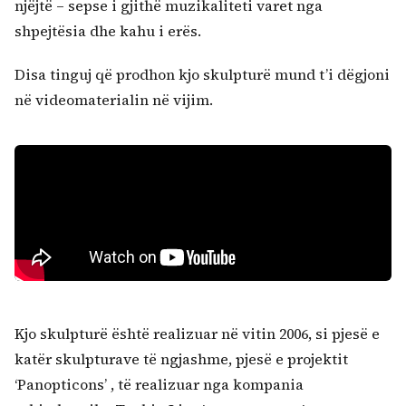
njëjtë – sepse i gjithë muzikaliteti varet nga
shpejtësia dhe kahu i erës.
Disa tinguj që prodhon kjo skulpturë mund t’i dëgjoni
në videomaterialin në vijim.
Kjo skulpturë është realizuar në vitin 2006, si pjesë e
katër skulpturave të ngjashme, pjesë e projektit
‘Panopticons’ , të realizuar nga kompania