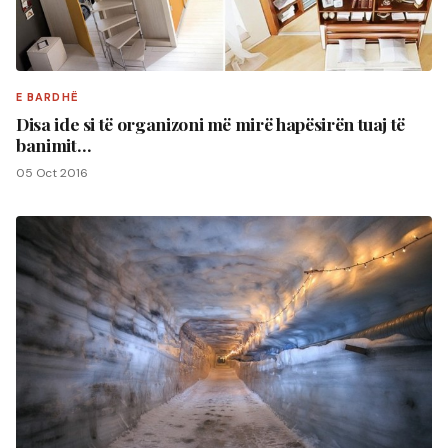
E BARDHË
Disa ide si të organizoni më mirë hapësirën tuaj të
banimit…
05 Oct 2016