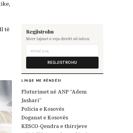
tike,
l të
Regjistrohu
Merr lajmet e reja direkt në inbox.
a
REGJISTROHU
LINQE ME RËNDËSI
Fluturimet në ANP “Adem
Jashari”
Policia e Kosovës
Doganat e Kosovës
KESCO-Qendra e thirrjeve