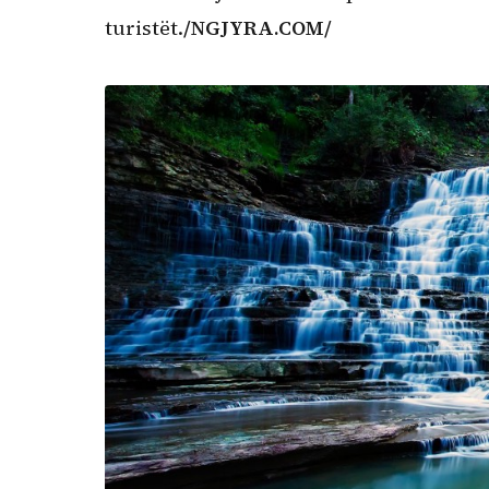
turistët.
/NGJYRA.COM/