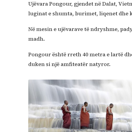
Ujëvara Pongour, gjendet në Dalat, Vietn
luginat e shumta, burimet, liqenet dhe 
Në mesin e ujëvarave të ndryshme, pady
madh.
Pongour është rreth 40 metra e lartë dhe
duken si një amfiteatër natyror.