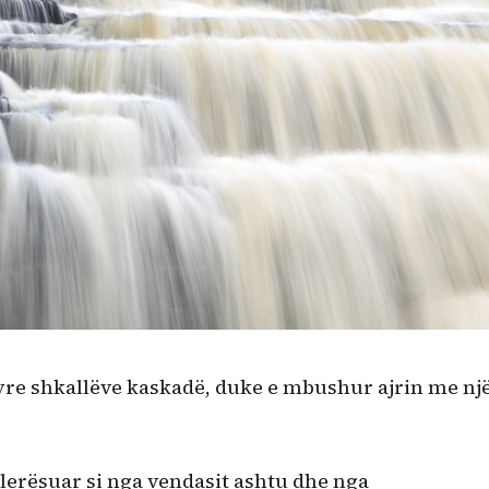
yre shkallëve kaskadë, duke e mbushur ajrin me nj
vlerësuar si nga vendasit ashtu dhe nga