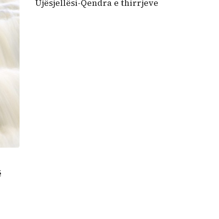
Ujësjellësi-Qendra e thirrjeve
ë