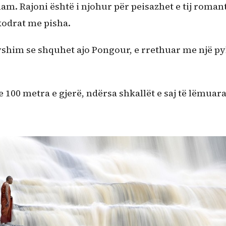
am. Rajoni është i njohur për peisazhet e tij roman
kodrat me pisha.
shim se shquhet ajo Pongour, e rrethuar me një pyl
 100 metra e gjerë, ndërsa shkallët e saj të lëmuar