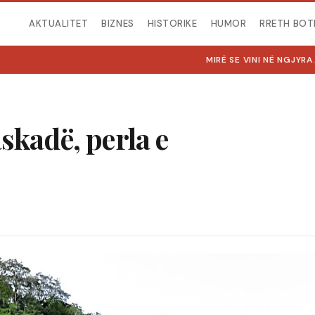
AKTUALITET
BIZNES
HISTORIKE
HUMOR
RRETH BOT
MIRË SE VINI NË NGJYRA.COM
skadë, perla e