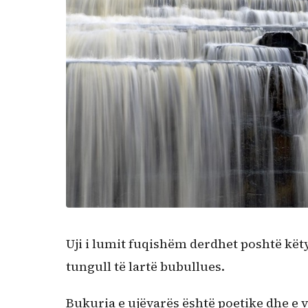
Uji i lumit fuqishëm derdhet poshtë kët
tungull të lartë bubullues.
Bukuria e ujëvarës është poetike dhe e 