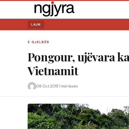
LAJM
E GJELBËR
Pongour, ujëvara ka
Vietnamit
08 Oct 2015
·
1 min lexim