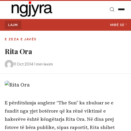
LAJM
MIRË SE VIN
E ZEZA E JAVËS
Rita Ora
11 Oct 2014
·
1 min lexim
E përditshmja angleze “The Sun” ka zbuluar se e
fundit nga yjet botërore që ka rënë viktimë e
Kërko:
hakerëve është këngëtarja Rita Ora. Në disa prej
fotove të bëra publike, sipas raportit, Rita shihet