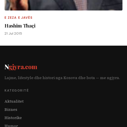
E ZEZA E JAVËS
Hashim Thaçi
21 Jul 2015
N
gjyra.com
Lajme, lifestyle dhe histori nga Kosova dhe bota — me ngjyra.
KATEGORITË
Aktualitet
Biznes
Historike
Humor