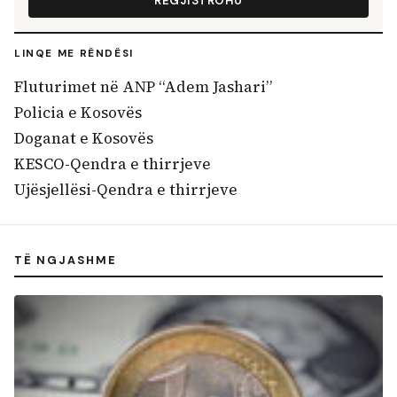
REGJISTROHU
LINQE ME RËNDËSI
Fluturimet në ANP “Adem Jashari”
Policia e Kosovës
Doganat e Kosovës
KESCO-Qendra e thirrjeve
Ujësjellësi-Qendra e thirrjeve
TË NGJASHME