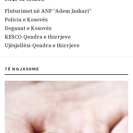
Fluturimet në ANP “Adem Jashari”
Policia e Kosovës
Doganat e Kosovës
KESCO-Qendra e thirrjeve
Ujësjellësi-Qendra e thirrjeve
TË NGJASHME