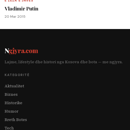
E ZEZA E JAVËS
Vladimir Putin
20 Mar 2015
N
gjyra.com
Lajme, lifestyle dhe histori nga Kosova dhe bota — me ngjyra.
KATEGORITË
Aktualitet
Biznes
Historike
Humor
Rreth Botes
Tech