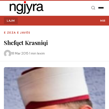
LAJM
MIRË S
E ZEZA E JAVËS
Shefqet Krasniqi
18 Mar 2015
·
1 min lexim
Kërko: