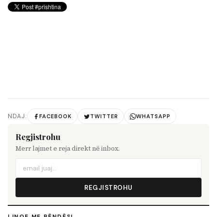
NDAJ:
FACEBOOK
TWITTER
WHATSAPP
Regjistrohu
Merr lajmet e reja direkt në inbox.
REGJISTROHU
LINQE ME RËNDËSI