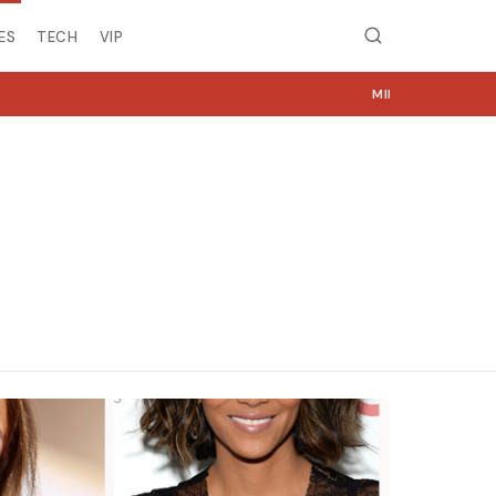
ES
TECH
VIP
MIRË SE VINI NË NGJYRA.COM