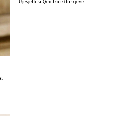
Ujësjellësi-Qendra e thirrjeve
ar