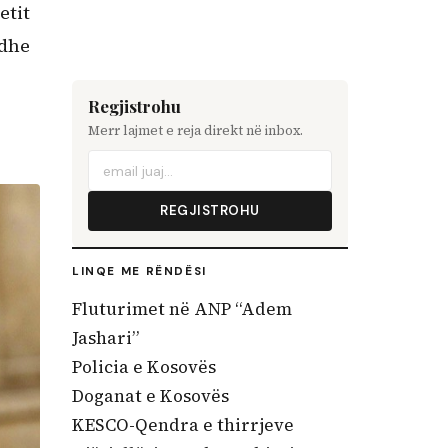
etit
edhe
Regjistrohu
Merr lajmet e reja direkt në inbox.
REGJISTROHU
LINQE ME RËNDËSI
Fluturimet në ANP “Adem
Jashari”
Policia e Kosovës
Doganat e Kosovës
KESCO-Qendra e thirrjeve