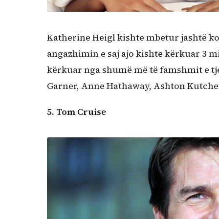
Katherine Heigl kishte mbetur jashtë k
angazhimin e saj ajo kishte kërkuar 3 m
kërkuar nga shumë më të famshmit e tjer
Garner, Anne Hathaway, Ashton Kutcher
5. Tom Cruise