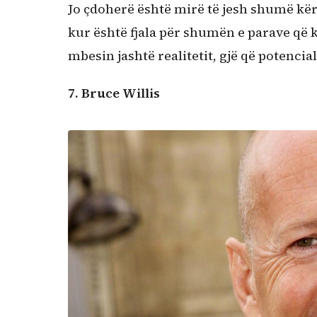
Jo çdoherë është mirë të jesh shumë kërk
kur është fjala për shumën e parave që k
mbesin jashtë realitetit, gjë që potencia
7. Bruce
W
illis