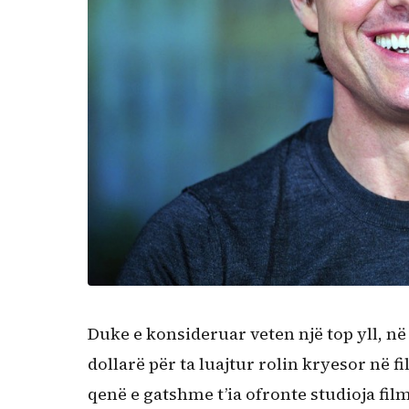
Duke e konsideruar veten një top yll, n
dollarë për ta luajtur rolin kryesor në f
qenë e gatshme t’ia ofronte studioja film