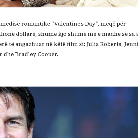
omedisë romantike “Valentine’s Day”, meqë për
ilionë dollarë, shumë kjo shumë më e madhe se sa a
ë të angazhuar në këtë film si: Julia Roberts, Jenn
 dhe Bradley Cooper.