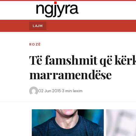
LAJM
ROZË
Të famshmit që kër
marramendëse
02 Jun 2015
·
3 min lexim