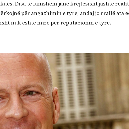
ues. Disa të famshëm janë krejtësisht jashtë realit
ërkojnë për angazhimin e tyre, andaj jo rrallë ata 
lisht nuk është mirë për reputacionin e tyre.