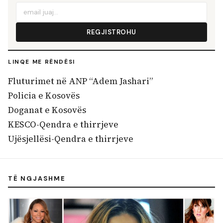
REGJISTROHU
LINQE ME RËNDËSI
Fluturimet në ANP “Adem Jashari”
Policia e Kosovës
Doganat e Kosovës
KESCO-Qendra e thirrjeve
Ujësjellësi-Qendra e thirrjeve
TË NGJASHME