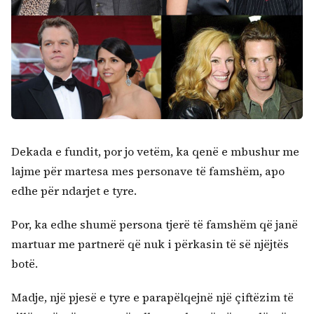
Dekada e fundit, por jo vetëm, ka qenë e mbushur me
lajme për martesa mes personave të famshëm, apo
edhe për ndarjet e tyre.
Por, ka edhe shumë persona tjerë të famshëm që janë
martuar me partnerë që nuk i përkasin të së njëjtës
botë.
Madje, një pjesë e tyre e parapëlqejnë një çiftëzim të
Kërko: