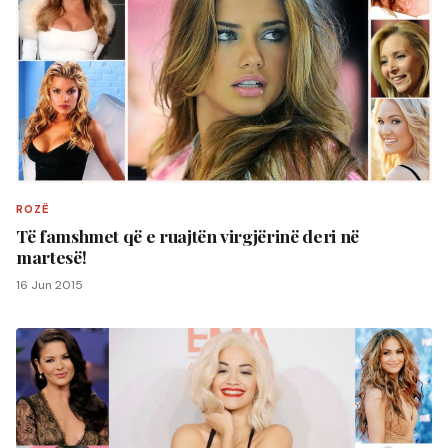
ROZË
Të famshmet që e ruajtën virgjërinë deri në
martesë!
16 Jun 2015