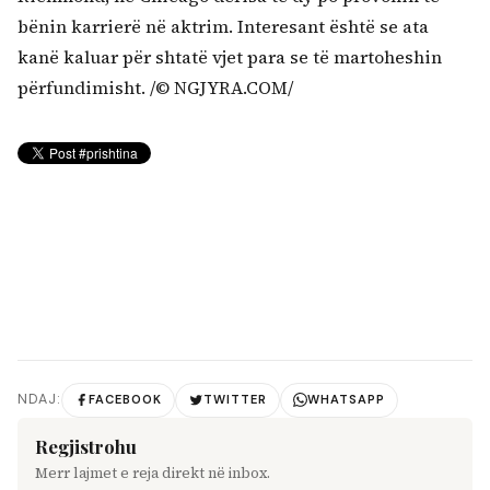
bënin karrierë në aktrim. Interesant është se ata
kanë kaluar për shtatë vjet para se të martoheshin
përfundimisht. /© NGJYRA.COM/
NDAJ:
FACEBOOK
TWITTER
WHATSAPP
Regjistrohu
Merr lajmet e reja direkt në inbox.