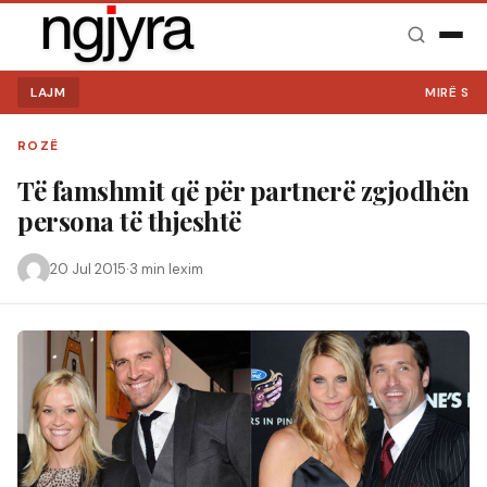
LAJM
MIRË SE VINI 
ROZË
Të famshmit që për partnerë zgjodhën
persona të thjeshtë
20 Jul 2015
·
3 min lexim