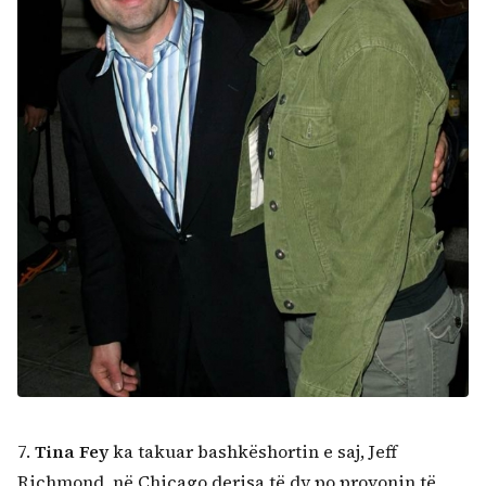
7.
Tina Fey
ka takuar bashkëshortin e saj, Jeff
Richmond, në Chicago derisa të dy po provonin të