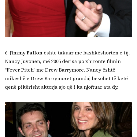
6.
Jimmy Fallon
është takuar me bashkëshorten e tij,
Nancy Juvonen, më 2005 derisa po xhironte filmin
“Fever Pitch” me Drew Barrymore. Nancy është
mikeshë e Drew Barrymoret prandaj besohet të ketë
qenë pikërisht aktorja ajo që i ka njoftuar ata dy.