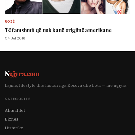
ROZË
Të famshmit që nuk kanë origjinë amerikane
04 Jul 2016
N
gjyra.com
Lajme, lifestyle dhe histori nga Kosova dhe bota — me ngjyra.
KATEGORITË
Aktualitet
Biznes
Historike