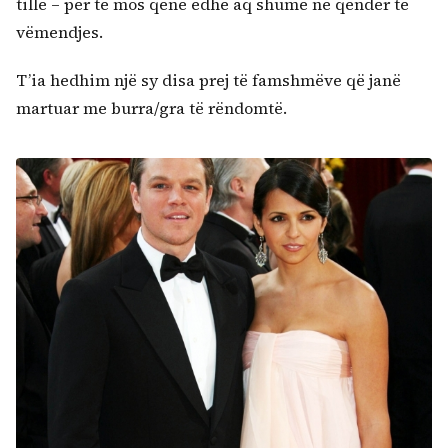
tillë – për të mos qenë edhe aq shumë në qendër të
vëmendjes.
T’ia hedhim një sy disa prej të famshmëve që janë
martuar me burra/gra të rëndomtë.