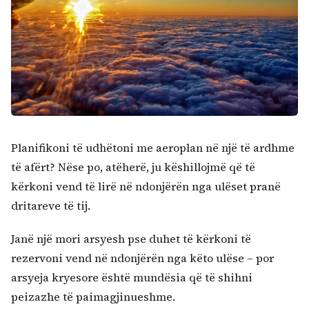
Planifikoni të udhëtoni me aeroplan në një të ardhme
të afërt? Nëse po, atëherë, ju këshillojmë që të
kërkoni vend të lirë në ndonjërën nga ulëset pranë
dritareve të tij.
Janë një mori arsyesh pse duhet të kërkoni të
rezervoni vend në ndonjërën nga këto ulëse – por
arsyeja kryesore është mundësia që të shihni
peizazhe të paimagjinueshme.