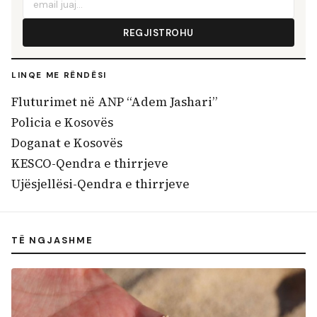
REGJISTROHU
LINQE ME RËNDËSI
Fluturimet në ANP “Adem Jashari”
Policia e Kosovës
Doganat e Kosovës
KESCO-Qendra e thirrjeve
Ujësjellësi-Qendra e thirrjeve
TË NGJASHME