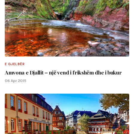
E GJELBËR
Amvona e Djallit – një vend i frikshëm dhe i bukur
06 Apr 2015