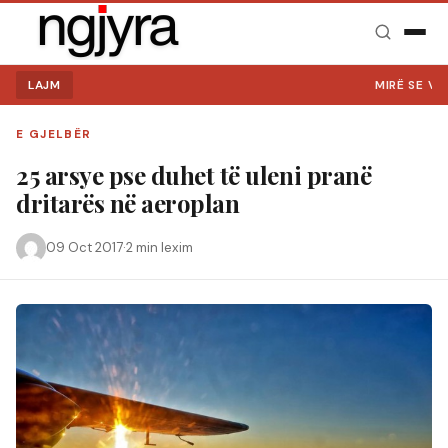
LAJM
MIRË SE VINI NË NGJ
E GJELBËR
25 arsye pse duhet të uleni pranë
dritarës në aeroplan
09 Oct 2017
·
2 min lexim