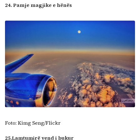
24. Pamje magjike e hënës
Foto: Kimg Seng/Flickr
25.Lamtumirë vend i bukur