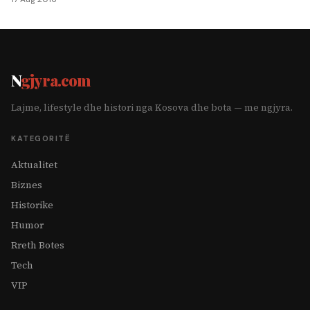
N
gjyra.com
Lajme, lifestyle dhe histori nga Kosova dhe bota — me ngjyra.
KATEGORITË
Aktualitet
Biznes
Historike
Humor
Rreth Botes
Tech
VIP