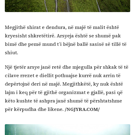
Megjithë shirat e dendura, në majë të malit është
kryesisht shkretëtirë. Arsyeja është se shumë pak
bimë dhe pemë mund t’i bëjnë ballë sasisë së tillë të
shiut.
Një tjetër arsye janë retë dhe mjegulla për shkak të të
cilave rrezet e diellit pothuajse kurrë nuk arrin të
depërtojnë deri në majë. Megjithkëtë, ky nuk është
lajm i keq për të gjithë organizmat e gjallë, pasi që
këto kushte të ashpra janë shumë të përshtatshme
për kërpudha dhe likene.
/NGJYRA.COM/