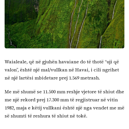
Waialeale, që në gjuhën havaiane do të thotë “uji që
valon”, është një mal/vullkan në Havai, i cili ngrihet
në një lartësi mbidetare prej 1.569 metrash.
Me më shumë se 11.500 mm reshje vjetore të shiut dhe
Kërko:
me një rekord prej 17.300 mm të regjistruar në vitin
1982, maja e këtij vullkani është një nga vendet me më
së shumti të reshura të shiut në tokë.