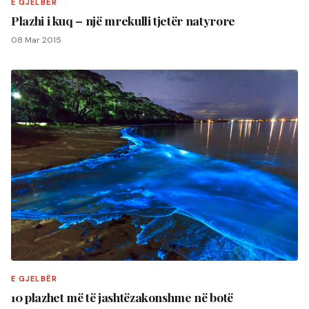
E GJELBËR
Plazhi i kuq – një mrekulli tjetër natyrore
08 Mar 2015
E GJELBËR
10 plazhet më të jashtëzakonshme në botë