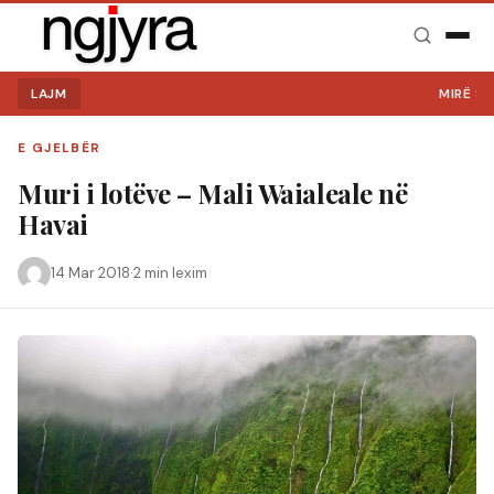
LAJM
MIRË SE VIN
E GJELBËR
Muri i lotëve – Mali Waialeale në
Havai
14 Mar 2018
·
2 min lexim