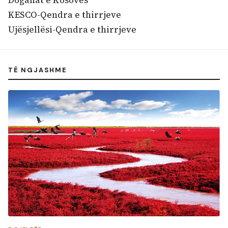
Doganat e Kosovës
KESCO-Qendra e thirrjeve
Ujësjellësi-Qendra e thirrjeve
TË NGJASHME