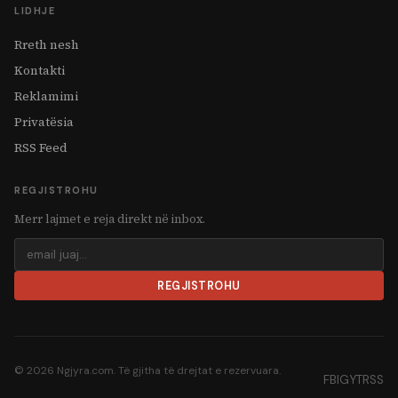
LIDHJE
Rreth nesh
Kontakti
Reklamimi
Privatësia
RSS Feed
REGJISTROHU
Merr lajmet e reja direkt në inbox.
REGJISTROHU
© 2026 Ngjyra.com. Të gjitha të drejtat e rezervuara.
FB
IG
YT
RSS